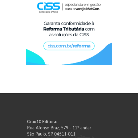
Grau10 Editora:
Rua Afonso Braz, 579 - 11º andar
São Paulo, SP 04511-011