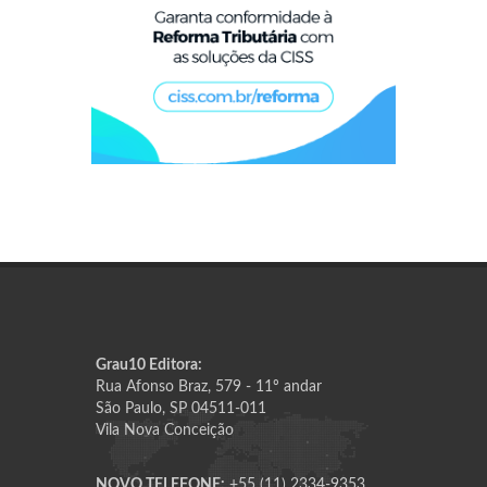
Grau10 Editora:
Rua Afonso Braz, 579 - 11º andar
São Paulo, SP 04511-011
Vila Nova Conceição
NOVO TELEFONE:
+55 (11) 2334-9353