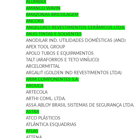
ALUMBRA
AMANCO WAVIN
AMAZONAS BRICOLAGEM
ANCORA
ANGELGRES REVESTIMENTOS CERÂMICOS LTDA.
ANJO TINTAS E SOLVENTES
ANODILAR IND. UTILIDADES DOMÉSTICAS (AND)
APEX TOOL GROUP
APOLO TUBOS E EQUIPAMENTOS
TALT (ARAFORROS E TETO VINÍLICO)
ARCELORMITTAL
ARGALIT (GOLDEN IND REVESTIMENTOS LTDA)
ARIM COMPONENTES S.A.
AROUCA
ARTECOLA
ARTHI COML. LTDA.
ASSA ABLOY BRASIL SISTEMAS DE SEGURANÇA LTDA.
ASTRA
ATCO PLÁSTICOS
ATLÂNTICA ESQUADRIAS
ATLAS
ATTENA