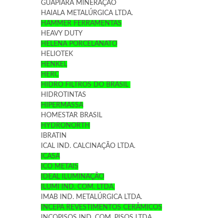
GUAPIARA MINERAÇÃO
HAIALA METALÚRGICA LTDA.
HAMMER FERRAMENTAS
HEAVY DUTY
HELENA PORCELANATO
HELIOTEK
HENKEL
HERC
HIDRO FILTROS DO BRASIL
HIDROTINTAS
HIPERMASSA
HOMESTAR BRASIL
HYDRONORTH
IBRATIN
ICAL IND. CALCINAÇÃO LTDA.
ICASA
ICO METAIS
IDEAL ILUMINAÇÃO
ILUMI IND. COM. LTDA.
IMAB IND. METALÚRGICA LTDA.
INCEPA REVESTIMENTOS CERÂMICOS
INCOPISOS IND. COM. PISOS LTDA.