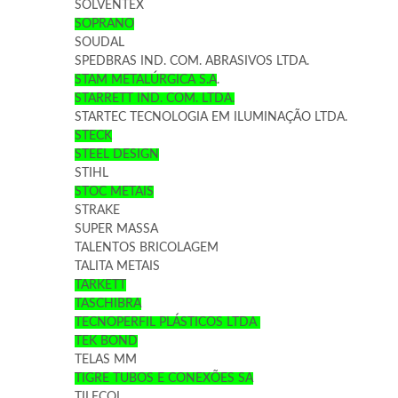
SOLVENTEX
SOPRANO
SOUDAL
SPEDBRAS IND. COM. ABRASIVOS LTDA.
STAM METALÚRGICA S.A
.
STARRETT IND. COM. LTDA.
STARTEC TECNOLOGIA EM ILUMINAÇÃO LTDA.
STECK
STEEL DESIGN
STIHL
STOC METAIS
STRAKE
SUPER MASSA
TALENTOS BRICOLAGEM
TALITA METAIS
TARKETT
TASCHIBRA
TECNOPERFIL PLÁSTICOS LTDA
TEK BOND
TELAS MM
TIGRE TUBOS E CONEXÕES SA
TILECOL