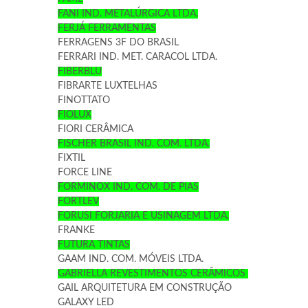
FANI IND. METALÚRGICA LTDA.
FERJÁ FERRAMENTAS
FERRAGENS 3F DO BRASIL
FERRARI IND. MET. CARACOL LTDA.
FIBERBLU
FIBRARTE LUXTELHAS
FINOTTATO
FIOLUX
FIORI CERÂMICA
FISCHER BRASIL IND. COM. LTDA.
FIXTIL
FORCE LINE
FORMINOX IND. COM. DE PIAS
FORTLEV
FORUSI FORJARIA E USINAGEM LTDA.
FRANKE
FUTURA TINTAS
GAAM IND. COM. MÓVEIS LTDA.
GABRIELLA REVESTIMENTOS CERÂMICOS
GAIL ARQUITETURA EM CONSTRUÇÃO
GALAXY LED