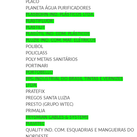
PLACO
PLANETA ÁGUA PURIFICADORES
PLASBOHN IND. PLÁSTICOS LTDA.
PLASTIFLUOR
PLASTILIT
PLASÚTIL IND. COM. PLÁSTICOS
PLUZIE IND. COM. MAT. ELÉTRICOS
POLIBOL
POLICLASS
POLY METAIS SANITÁRIOS
PORTINARI
PORTOBELLO
PPG INDUSTRIAL DO BRASIL TINTAS E VERNIZES
LTDA.
PRATEFIX
PREGOS SANTA LUZIA
PRESTO (GRUPO WTEC)
PRIMALIA
PRYSMIAN CABLES & SYSTEMS
PULVITEC
QUALITY IND. COM. ESQUADRIAS E MANGUEIRAS DO
NORDESTE