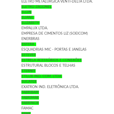
ELETRO METALÚRGICA VENTI-DELTA LTDA.
ELETRO ZAGONEL
ELGIN
ELIANE
ELIZABETH
EMPALUX LTDA.
EMPRESA DE CIMENTOS LIZ (SOEICOM)
ENERBRAS
ESFERA
ESQUADRIAS MIC - PORTAS E JANELAS
ESTEVES
ESTRELA ACESSÓRIOS E CONEXÕES
ESTRUTURAL BLOCOS E TELHAS
ETERNIT
ETILUX IND. COM. LTDA.
EUCATEX
EXATRON IND. ELETRÔNICA LTDA.
FABRIBAM
FABRIMAR
FABRINOX
FAMAC
FAME