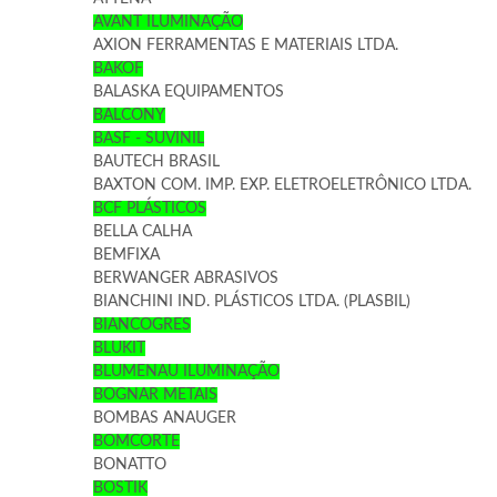
AVANT ILUMINAÇÃO
AXION FERRAMENTAS E MATERIAIS LTDA.
BAKOF
BALASKA EQUIPAMENTOS
BALCONY
BASF - SUVINIL
BAUTECH BRASIL
BAXTON COM. IMP. EXP. ELETROELETRÔNICO LTDA.
BCF PLÁSTICOS
BELLA CALHA
BEMFIXA
BERWANGER ABRASIVOS
BIANCHINI IND. PLÁSTICOS LTDA. (PLASBIL)
BIANCOGRES
BLUKIT
BLUMENAU ILUMINAÇÃO
BOGNAR METAIS
BOMBAS ANAUGER
BOMCORTE
BONATTO
BOSTIK