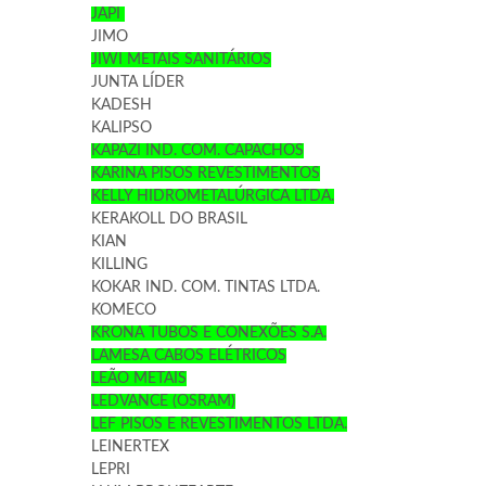
JAPI
JIMO
JIWI METAIS SANITÁRIOS
JUNTA LÍDER
KADESH
KALIPSO
KAPAZI IND. COM. CAPACHOS
KARINA PISOS REVESTIMENTOS
KELLY HIDROMETALÚRGICA LTDA.
KERAKOLL DO BRASIL
KIAN
KILLING
KOKAR IND. COM. TINTAS LTDA.
KOMECO
KRONA TUBOS E CONEXÕES S.A.
LAMESA CABOS ELÉTRICOS
LEÃO METAIS
LEDVANCE (OSRAM)
LEF PISOS E REVESTIMENTOS LTDA.
LEINERTEX
LEPRI