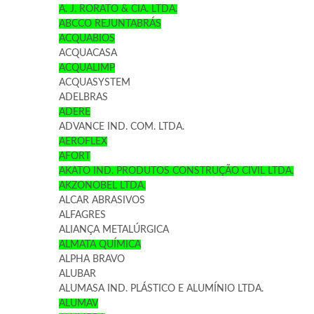
A. J. RORATO & CIA. LTDA.
ABCCO REJUNTABRÁS
ACQUABIOS
ACQUACASA
ACQUALIMP
ACQUASYSTEM
ADELBRAS
ADERE
ADVANCE IND. COM. LTDA.
AEROFLEX
AFORT
AKATO IND. PRODUTOS CONSTRUÇÃO CIVIL LTDA.
AKZONOBEL LTDA.
ALCAR ABRASIVOS
ALFAGRES
ALIANÇA METALÚRGICA
ALMATA QUÍMICA
ALPHA BRAVO
ALUBAR
ALUMASA IND. PLÁSTICO E ALUMÍNIO LTDA.
ALUMAV