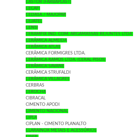
CASTOR (FARBAPLAST)
CECAFI
CEDASA / MAJOPAR
CEJATEL
CENSI
CERAMFIX IND. COM. ARGAMASSAS REJUNTES LTDA.
CERÂMICA ALMEIDA
CERÂMICA ATLAS
CERÂMICA FORMIGRES LTDA.
CERÂMICA RAMOS LTDA. (CERAL PISOS)
CERÂMICA SAVANE
CERÂMICA STRUFALDI
CERÂMICA VILLAGRES
CERBRAS
CEROCHA
CIBRACAL
CIMENTO APODI
CIMENTO NACIONAL
CIPLA
CIPLAN - CIMENTO PLANALTO
CLARAINOX METAIS E ACESSÓRIOS
CISER