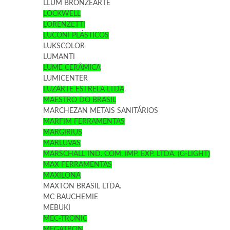
LLUM BRONZEARTE
LOCKWELL
LORENZETTI
LUCONI PLÁSTICOS
LUKSCOLOR
LUMANTI
LUME CERÂMICA
LUMICENTER
LUZARTE ESTRELA LTDA
.
MAESTRO DO BRASIL
MARCHEZAN METAIS SANITÁRIOS
MARFIM FERRAMENTAS
MARGIRIUS
MARLUVAS
MARSCHALL IND. COM. IMP. EXP. LTDA. (G-LIGHT)
MAX FERRAMENTAS
MAXILONA
MAXTON BRASIL LTDA.
MC BAUCHEMIE
MEBUKI
MEC-TRONIC
MEGATRON