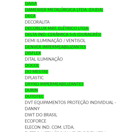
DAISA
DAMEWER METALÚRGICA LTDA. (DUDA)
DECA
DECORALITA
DECORLUX MAT. ELÉTRICO LTDA.
DELTA IND. CERÂMICA S/A (DURAGRÊS)
DEMI ILUMINAÇÃO / VENTISOL
DENVER IMPERMEABILIZANTES
DISFLEX
DITAL ILUMINAÇÃO
DOCOL
DO MESTRE
DPLASTIC
DRYKO IMPERMEABILIZANTES
DURIN
DUTOTEC
DVT EQUIPAMENTOS PROTEÇÃO INDIVIDUAL -
DANNY
DWT DO BRASIL
ECOFORCE
ELECON IND. COM. LTDA.