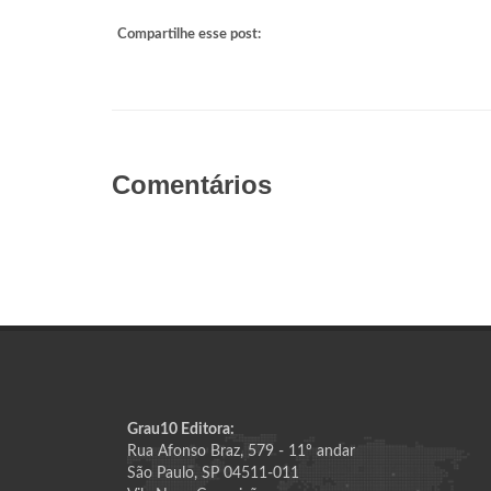
Compartilhe esse post:
Comentários
Grau10 Editora:
Rua Afonso Braz, 579 - 11º andar
São Paulo, SP 04511-011