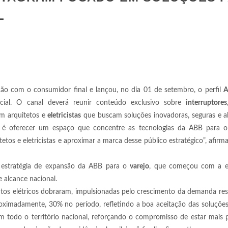
L
ão com o consumidor final e lançou, no dia 01 de setembro, o perfil
A
cial. O canal deverá reunir conteúdo exclusivo sobre
interruptores
m arquitetos e
eletricistas
que buscam soluções inovadoras, seguras e a
vo é oferecer um espaço que concentre as tecnologias da ABB para 
etos e eletricistas e aproximar a marca desse público estratégico”, afirm
.
 à estratégia de expansão da ABB para o
varejo
, que começou com a e
e alcance nacional.
s elétricos dobraram, impulsionadas pelo crescimento da demanda resi
roximadamente, 30% no período, refletindo a boa aceitação das soluçõe
m todo o território nacional, reforçando o compromisso de estar mais