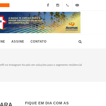
Facebook
Instagram
+55
grau10@grau10.com.br
(11)
3896-
INE
ASSINE
CONTATO
7300
rfil no Instagram focado em soluções para o segmento residencial
FIQUE EM DIA COM AS
PARA