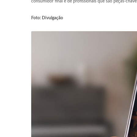
consumidor final e de profissionais que são peças-chave 
Foto: Divulgação