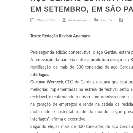
EM SETEMBRO, EM SÃO P
29/08/2025
da Redação
Evento
Texto: Redação Revista Anamaco
Pela segunda edição consecutiva, o
aço
Gerdau
estará 
A renovação da parceria entre a
produtora de aço
e a
R
reutilização de mais de 330 toneladas de aço Gerdau
Interlagos
.
Gustavo Werneck
, CEO da Gerdau, destaca que está or
melhorias implementadas na estreia de festival serão 
reciclável, e reafirmando o nosso compromisso com sus
na geração de empregos e renda na cadeia da recicla
mobilidade e sustentabilidade do mundo, segue pre
Interlagos", afirma o executivo.
Segundo ele, as mais de 330 toneladas de aço Gerdau,