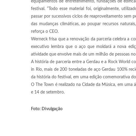
equipamentos de entretenimento, fundações de edificaç
festival. “Todo esse material foi, originalmente, uti
passar por sucessivos ciclos de reaproveitamento sem pe
das mudanças climáticas, ao poupar recursos naturais,
reforça o CEO.
Werneck frisa que a renovação da parceria celebra a 
executivo lembra que o aço que moldará a nova ediçã
atividade que envolve mais de um milhão de pessoas no B
A história de parceria entre a Gerdau e a Rock World c
in Rio, mais de 200 toneladas de aço Gerdau 100% reci
da história do festival, em uma edição comemorativa d
O The Town é realizado na Cidade da Música, em uma ár
e 14 de setembro.
Foto: Divulgação