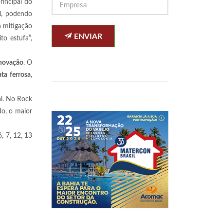
rincipal do
el, podendo
a mitigação
ENVIAR
to estufa”,
novação
. O
ata ferrosa
,
al. No Rock
do, o maior
, 7, 12, 13