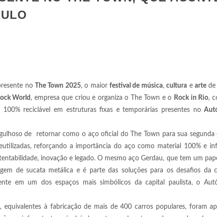
AULO
presente no
The Town 2025
, o maior
festival de música
,
cultura
e
arte
de 
ock World
, empresa que criou e organiza o The Town e o
Rock in Rio
, 
 100% reciclável em estruturas fixas e temporárias presentes no
Aut
gulhoso de retornar como o aço oficial do The Town para sua segunda 
reutilizadas, reforçando a importância do aço como material 100% e in
tentabilidade, inovação e legado. O mesmo aço Gerdau, que tem um pape
gem de sucata metálica e é parte das soluções para os desafios da c
sente em um dos espaços mais simbólicos da capital paulista, o Au
 equivalentes à fabricação de mais de 400 carros populares, foram ap