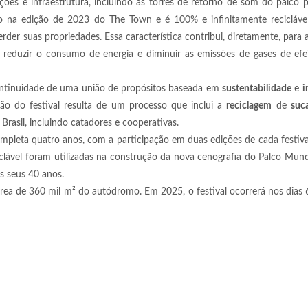
ões e infraestrutura, incluindo as torres de retorno de som do palco p
lizado na edição de 2023 do The Town e é 100% e infinitamente recicláv
rder suas propriedades. Essa característica contribui, diretamente, para 
 reduzir o consumo de energia e diminuir as emissões de gases de efei
continuidade de uma união de propósitos baseada em
sustentabilidade
e
i
o do festival resulta de um processo que inclui a
reciclagem
de
suc
rasil, incluindo catadores e cooperativas.
ompleta quatro anos, com a participação em duas edições de cada festiv
clável foram utilizadas na construção da nova cenografia do Palco Mun
os seus 40 anos.
ea de 360 mil m² do autódromo. Em 2025, o festival ocorrerá nos dias 6