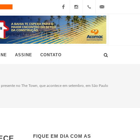
Facebook
Instagram
+55
grau10@grau10.com.br
(11)
3896-
INE
ASSINE
CONTATO
7300
 presente no The Town, que acontece em setembro, em São Paulo
FIQUE EM DIA COM AS
ECE