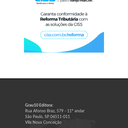
Grau10 Editora:
Rua Afonso Braz, 579 - 11º andar
São Paulo, SP 04511-011
Vila Nova Conceição