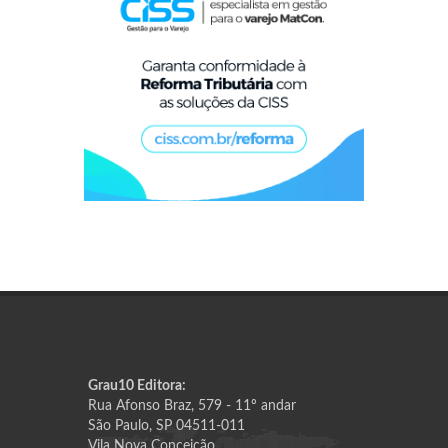
Grau10 Editora:
Rua Afonso Braz, 579 - 11º andar
São Paulo, SP 04511-011
Vila Nova Conceição