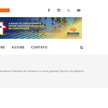
Facebook
Instagram
+55
grau10@grau10.com.br
(11)
3896-
INE
ASSINE
CONTATO
7300
Anderson Mendes de Oliveira é o novo gerente Técnico da Vedacit