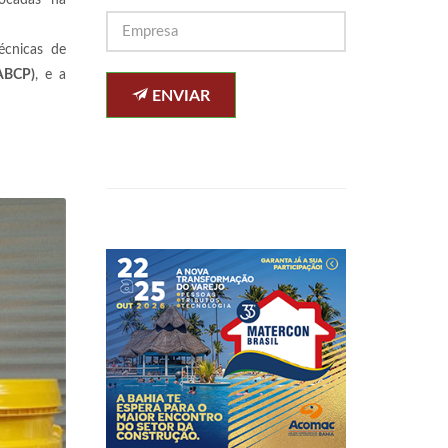
focadas na
écnicas de
(ABCP)
, e a
ENVIAR