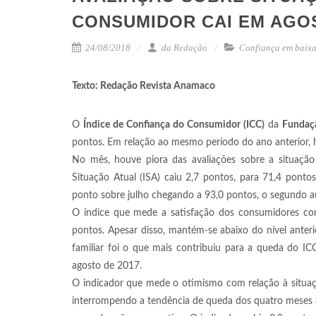
CONSUMIDOR CAI EM AGO
24/08/2018
da Redação
Confiança em baix
Texto: Redação Revista Anamaco
O
Índice de Confiança do Consumidor (ICC)
da
Fundaçã
pontos. Em relação ao mesmo período do ano anterior, h
No mês, houve piora das avaliações sobre a situação
Situação Atual (ISA) caiu 2,7 pontos, para 71,4 pontos
ponto sobre julho chegando a 93,0 pontos, o segundo a
O índice que mede a satisfação dos consumidores com
pontos. Apesar disso, mantém-se abaixo do nível anteri
familiar foi o que mais contribuiu para a queda do I
agosto de 2017.
O indicador que mede o otimismo com relação à situaç
interrompendo a tendência de queda dos quatro meses an