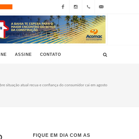
Facebook
Instagram
+55
grau10@grau10.com.br
(11)
3896-
INE
ASSINE
CONTATO
7300
bre situação atual recua e confiança do consumidor cai em agosto
FIQUE EM DIA COM AS
O