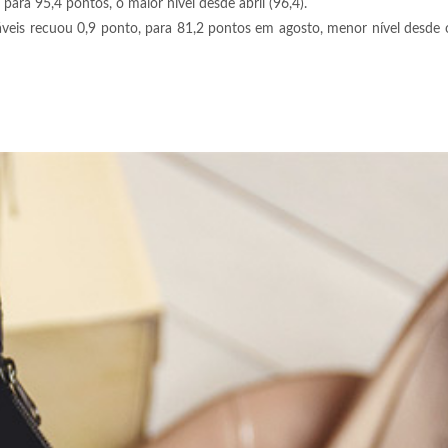
ara 95,4 pontos, o maior nível desde abril (96,4).
veis recuou 0,9 ponto, para 81,2 pontos em agosto, menor nível desde