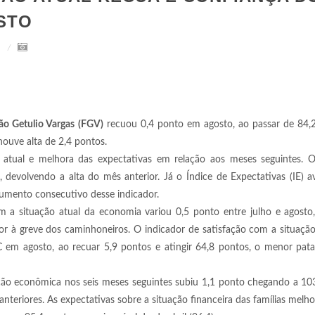
STO
a
o Getulio Vargas (FGV)
recuou 0,4 ponto em agosto, ao passar de 84,2
ouve alta de 2,4 pontos.
 atual e melhora das expectativas em relação aos meses seguintes. O
, devolvendo a alta do mês anterior. Já o Índice de Expectativas (IE) 
umento consecutivo desse indicador.
 a situação atual da economia variou 0,5 ponto entre julho e agosto,
or à greve dos caminhoneiros. O indicador de satisfação com a situação
CC em agosto, ao recuar 5,9 pontos e atingir 64,8 pontos, o menor pa
ão econômica nos seis meses seguintes subiu 1,1 ponto chegando a 103
teriores. As expectativas sobre a situação financeira das famílias melh