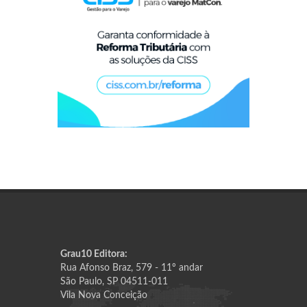
Grau10 Editora:
Rua Afonso Braz, 579 - 11º andar
São Paulo, SP 04511-011
Vila Nova Conceição