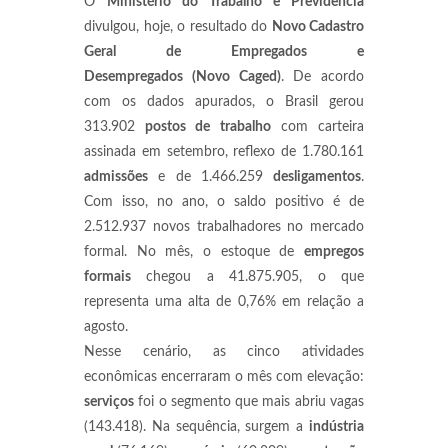
O
Ministério do Trabalho e Previdência
divulgou, hoje, o resultado do
Novo Cadastro
Geral de Empregados e
Desempregados (Novo Caged)
. De acordo
com os dados apurados, o Brasil gerou
313.902
postos de trabalho
com carteira
assinada em setembro, reflexo de 1.780.161
admissões
e de 1.466.259
desligamentos
.
Com isso, no ano, o saldo positivo é de
2.512.937 novos trabalhadores no mercado
formal. No mês, o estoque de
empregos
formais
chegou a 41.875.905, o que
representa uma alta de 0,76% em relação a
agosto.
Nesse cenário, as cinco atividades
econômicas encerraram o mês com elevação:
serviços
foi o segmento que mais abriu vagas
(143.418). Na sequência, surgem a
indústria