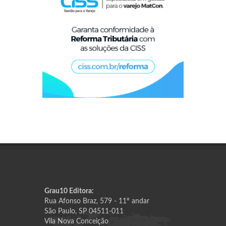
Grau10 Editora:
Rua Afonso Braz, 579 - 11º andar
São Paulo, SP 04511-011
Vila Nova Conceição