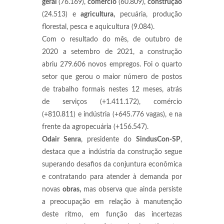
geral
(76.169),
comércio
(60.809),
construção
(24.513) e
agricultura,
pecuária, produção
florestal, pesca e aquicultura (9.084).
Com o resultado do mês, de outubro de
2020 a setembro de 2021, a construção
abriu 279.606 novos empregos. Foi o quarto
setor que gerou o maior número de postos
de trabalho formais nestes 12 meses, atrás
de serviços (+1.411.172), comércio
(+810.811) e indústria (+645.776 vagas), e na
frente da agropecuária (+156.547).
Odair Senra
, presidente do
SindusCon-SP
,
destaca que a indústria da construção segue
superando desafios da conjuntura econômica
e contratando para atender à demanda por
novas
obras,
mas observa que ainda persiste
a preocupação em relação à manutenção
deste ritmo, em função das incertezas