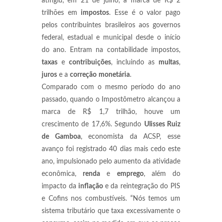
atingiu, em 21 de julho, a marca de R$ 2
trilhões em
impostos
. Esse é o valor pago
pelos contribuintes brasileiros aos governos
federal, estadual e municipal desde o início
do ano. Entram na contabilidade impostos,
taxas
e
contribuições
, incluindo as
multas
,
juros
e a
correção
monetária
.
Comparado com o mesmo período do ano
passado, quando o Impostômetro alcançou a
marca de R$ 1,7 trilhão, houve um
crescimento de 17,6%. Segundo
Ulisses Ruiz
de Gamboa
, economista da ACSP, esse
avanço foi registrado 40 dias mais cedo este
ano, impulsionado pelo aumento da atividade
econômica,
renda
e
emprego
, além do
impacto da
inflação
e da reintegração do PIS
e Cofins nos combustíveis. “Nós temos um
sistema tributário que taxa excessivamente o