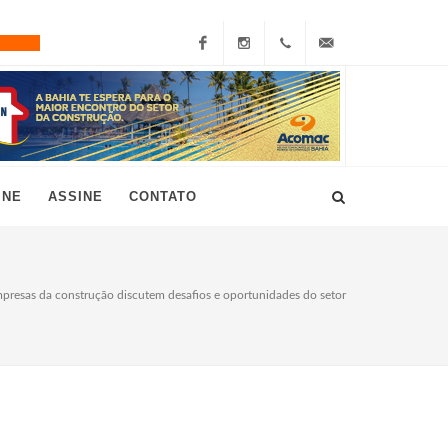
Facebook
Instagram
+55
grau10@grau10.com.br
(11)
3896-
INE
ASSINE
CONTATO
7300
resas da construção discutem desafios e oportunidades do setor