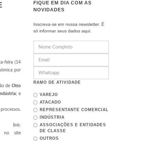
FIQUE EM DIA COM AS
E
NOVIDADES
Inscreva-se em nossa newsletter. É
só informar seus dados aqui:
a-feira (14
onômica por
RAMO DE ATIVIDADE
ção de
Otto
ndústria
; e
VAREJO
ATACADO
processos.
REPRESENTANTE COMERCIAL
INDÚSTRIA
ASSOCIAÇÕES E ENTIDADES
link:
DE CLASSE
s no site
OUTROS