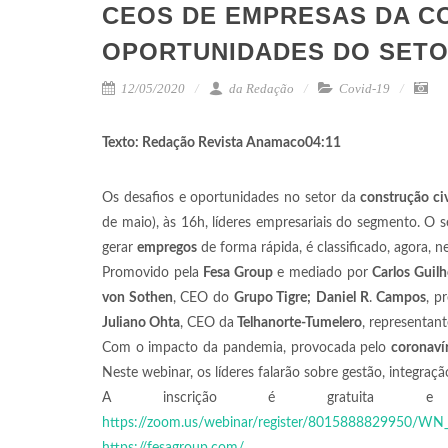
CEOS DE EMPRESAS DA C
OPORTUNIDADES DO SET
12/05/2020
da Redação
Covid-19
Texto: Redação Revista Anamaco04:11
Os desafios e oportunidades no setor da
construção civ
de maio), às 16h, líderes empresariais do segmento. O
gerar
empregos
de forma rápida, é classificado, agora,
Promovido pela
Fesa Group
e mediado por
Carlos Guil
von Sothen
, CEO do
Grupo Tigre;
Daniel R
.
Campos
, p
Juliano Ohta
, CEO da
Telhanorte-Tumelero
, representan
Com o impacto da pandemia, provocada pelo
coronaví
Neste webinar, os líderes falarão sobre gestão, integr
A inscrição é gratuita
https://zoom.us/webinar/register/8015888829950/