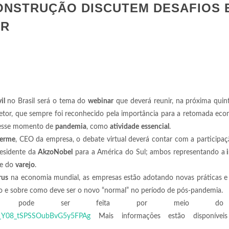
ONSTRUÇÃO DISCUTEM DESAFIOS 
OR
il
no Brasil será o tema do
webinar
que deverá reunir, na próxima quint
 setor, que sempre foi reconhecido pela importância para a retomada ec
 nesse momento de
pandemia
, como
atividade
essencial
.
herme
, CEO da empresa, o debate virtual deverá contar com a participa
residente da
AkzoNobel
para a América do Sul; ambos representando a
i
te do
varejo
.
rus
na economia mundial, as empresas estão adotando novas práticas e 
ação e sobre como deve ser o novo “normal” no período de pós-pandemia.
 e pode ser feita por meio do 
WN_Y08_tSPSSOubBvG5y5FPAg
Mais informações estão disponívei