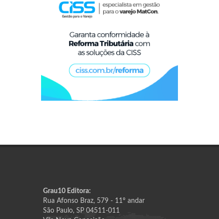
Grau10 Editora:
Rua Afonso Braz, 579 - 11º andar
São Paulo, SP 04511-011