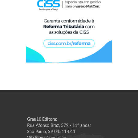
Grau10 Editora:
Rua Afonso Braz, 579 - 11º andar
São Paulo, SP 04511-011
Vila Nova Conceição