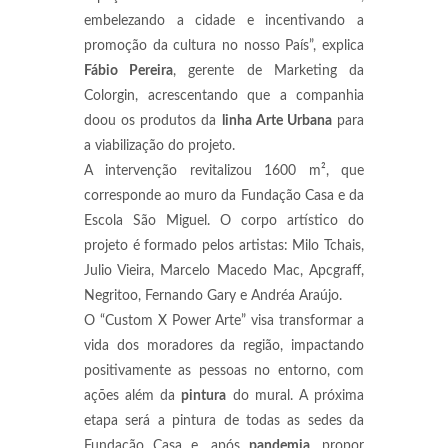
embelezando a cidade e incentivando a
promoção da cultura no nosso País”, explica
Fábio Pereira
, gerente de Marketing da
Colorgin, acrescentando que a companhia
doou os produtos da
linha Arte Urbana
para
a viabilização do projeto.
A intervenção revitalizou 1600 m², que
corresponde ao muro da Fundação Casa e da
Escola São Miguel. O corpo artístico do
projeto é formado pelos artistas: Milo Tchais,
Julio Vieira, Marcelo Macedo Mac, Apcgraff,
Negritoo, Fernando Gary e Andréa Araújo.
O “Custom X Power Arte” visa transformar a
vida dos moradores da região, impactando
positivamente as pessoas no entorno, com
ações além da
pintura
do mural. A próxima
etapa será a pintura de todas as sedes da
Fundação Casa e, após
pandemia
, propor