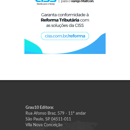
Grau10 Editora:
Rua Afonso Braz, 579 - 11º andar
São Paulo, SP 04511-011
Vila Nova Conceição