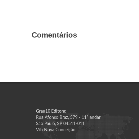
Comentários
Grau10 Editora:
Rua Afonso Braz, 579 - 11º andar
São Paulo, SP 04511-011
Vila Nova Conceição