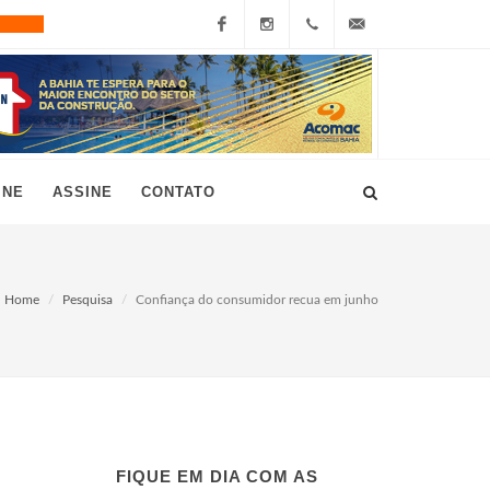
Facebook
Instagram
+55
grau10@grau10.com.br
(11)
3896-
INE
ASSINE
CONTATO
7300
Home
Pesquisa
Confiança do consumidor recua em junho
FIQUE EM DIA COM AS