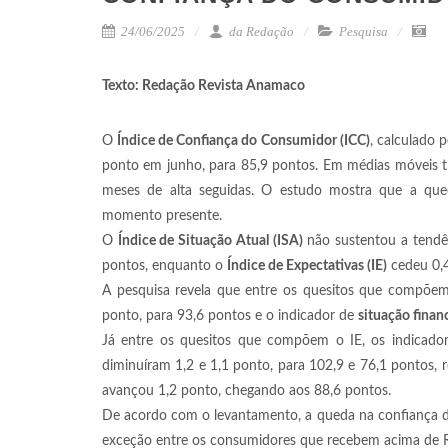
24/06/2025
da Redação
Pesquisa
Texto: Redação Revista Anamaco
O
Índice de Confiança do Consumidor (ICC)
, calculado 
ponto em junho, para 85,9 pontos. Em médias móveis tri
meses de alta seguidas. O estudo mostra que a queda
momento presente.
O
Índice de Situação Atual (ISA)
não sustentou a tendên
pontos, enquanto o
Índice de Expectativas (IE)
cedeu 0,4
A pesquisa revela que entre os quesitos que compõem o
ponto, para 93,6 pontos e o indicador de
situação financ
Já entre os quesitos que compõem o IE, os indicado
diminuíram 1,2 e 1,1 ponto, para 102,9 e 76,1 pontos, r
avançou 1,2 ponto, chegando aos 88,6 pontos.
De acordo com o levantamento, a queda na confiança d
exceção entre os consumidores que recebem acima de 