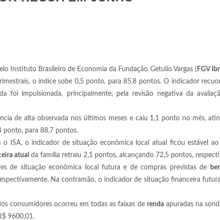
pelo Instituto Brasileiro de Economia da Fundação Getulio Vargas (
FGV Ib
mestrais, o índice sobe 0,5 ponto, para 85,8 pontos. O indicador recuo
 foi impulsionada, principalmente, pela revisão negativa da avaliaç
cia de alta observada nos últimos meses e caiu 1,1 ponto no mês, ati
 ponto, para 88,7 pontos.
 ISA, o indicador de situação econômica local atual ficou estável ao 
eira atual
da família retraiu 2,1 pontos, alcançando 72,5 pontos, respect
res de situação econômica local futura e de compras previstas de
ben
espectivamente. Na contramão, o indicador de situação financeira futura
os consumidores ocorreu em todas as faixas de
renda
apuradas na son
R$ 9600,01.