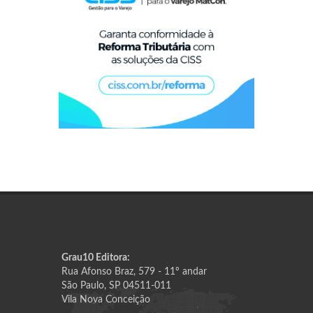
Grau10 Editora:
Rua Afonso Braz, 579 - 11º andar
São Paulo, SP 04511-011
Vila Nova Conceição