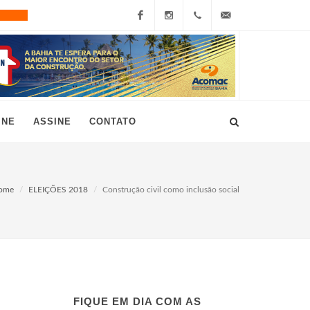
Facebook
Instagram
+55
grau10@grau10.com.br
(11)
3896-
INE
ASSINE
CONTATO
7300
ome
ELEIÇÕES 2018
Construção civil como inclusão social
FIQUE EM DIA COM AS