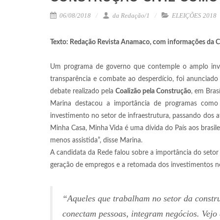
06/08/2018
da Redação/1
ELEIÇÕES 2018
Texto: Redação Revista Anamaco, com informações da 
Um programa de governo que contemple o amplo invest
transparência e combate ao desperdício, foi anunciad
debate realizado pela
Coalizão pela Construção
, em Bras
Marina destacou a importância de programas com
investimento no setor de infraestrutura, passando dos 
Minha Casa, Minha Vida é uma dívida do País aos brasi
menos assistida”, disse Marina.
A candidata da Rede falou sobre a importância do seto
geração de empregos e a retomada dos investimentos no 
“Aqueles que trabalham no setor da constru
conectam pessoas, integram negócios. Vejo