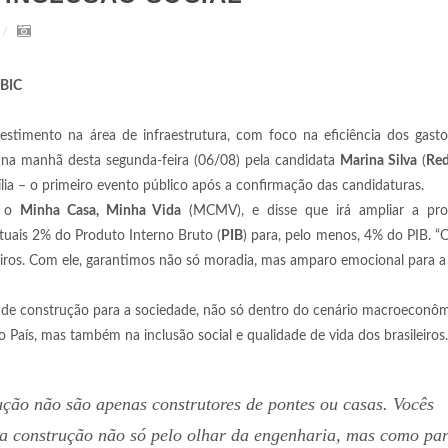
CBIC
imento na área de infraestrutura, com foco na eficiência dos gastos
o na manhã desta segunda-feira (06/08) pela candidata
Marina Silva
(
Re
ília – o primeiro evento público após a confirmação das candidaturas.
o o
Minha Casa, Minha Vida
(MCMV), e disse que irá ampliar a pr
atuais 2% do Produto Interno Bruto (
PIB
) para, pelo menos, 4% do PIB. 
leiros. Com ele, garantimos não só moradia, mas amparo emocional para 
r de construção para a sociedade, não só dentro do cenário macroeconô
País, mas também na inclusão social e qualidade de vida dos brasileiros.
ção não são apenas construtores de pontes ou casas. Vocês
 a construção não só pelo olhar da engenharia, mas como par