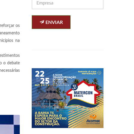
ENVIAR
reforçar os
saneamento
icípios na
vestimentos
do o debate
necessárias