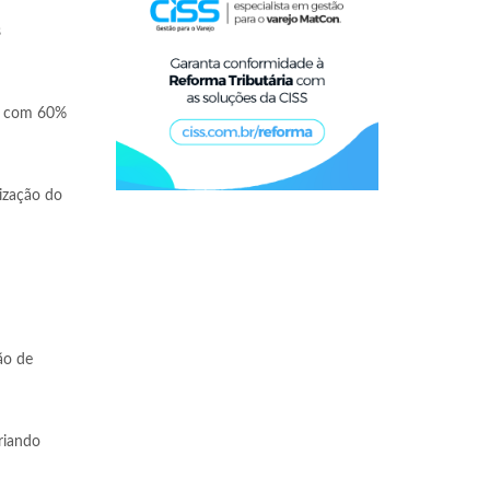
s
n, com 60%
lização do
ão de
riando