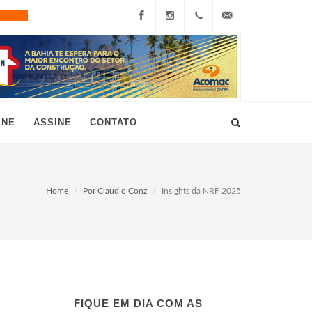
Facebook
Instagram
+55
grau10@grau10.com.br
(11)
3896-
INE
ASSINE
CONTATO
7300
Home
Por Claudio Conz
Insights da NRF 2025
FIQUE EM DIA COM AS