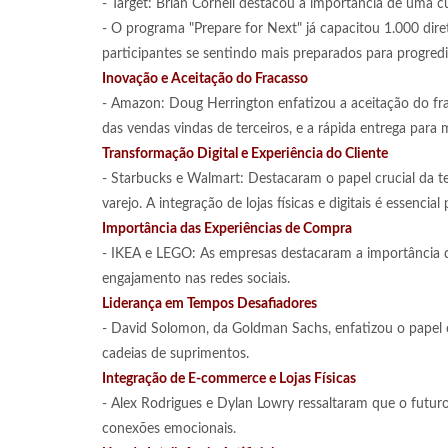
- Target: Brian Cornell destacou a importância de uma
- O programa "Prepare for Next" já capacitou 1.000 dir
participantes se sentindo mais preparados para progredi
Inovação e Aceitação do Fracasso
- Amazon: Doug Herrington enfatizou a aceitação do fr
das vendas vindas de terceiros, e a rápida entrega pa
Transformação Digital e Experiência do Cliente
- Starbucks e Walmart: Destacaram o papel crucial da tec
varejo. A integração de lojas físicas e digitais é essenci
Importância das Experiências de Compra
- IKEA e LEGO: As empresas destacaram a importância das
engajamento nas redes sociais.
Liderança em Tempos Desafiadores
- David Solomon, da Goldman Sachs, enfatizou o papel c
cadeias de suprimentos.
Integração de E-commerce e Lojas Físicas
- Alex Rodrigues e Dylan Lowry ressaltaram que o futur
conexões emocionais.