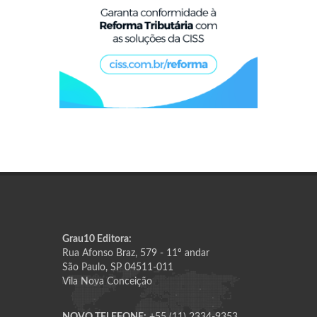
Grau10 Editora:
Rua Afonso Braz, 579 - 11º andar
São Paulo, SP 04511-011
Vila Nova Conceição
NOVO TELEFONE:
+55 (11) 2334-9353