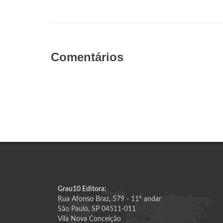
Comentários
Grau10 Editora:
Rua Afonso Braz, 579 - 11º andar
São Paulo, SP 04511-011
Vila Nova Conceição