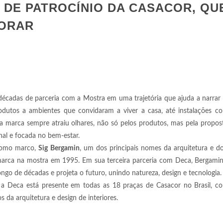
 DE PATROCÍNIO DA CASACOR, QU
MORAR
s décadas de parceria com a Mostra em uma trajetória que ajuda a narrar
odutos a ambientes que convidaram a viver a casa, até instalações co
 a marca sempre atraiu olhares, não só pelos produtos, mas pela propos
nal e focada no bem-estar.
 como marco,
Sig
Bergamin
, um dos principais nomes da arquitetura e d
a marca na mostra em 1995. Em sua terceira parceria com Deca, Bergami
go de décadas e projeta o futuro, unindo natureza, design e tecnologia.
a Deca está presente em todas as 18 praças de Casacor no Brasil, c
 da arquitetura e design de interiores.