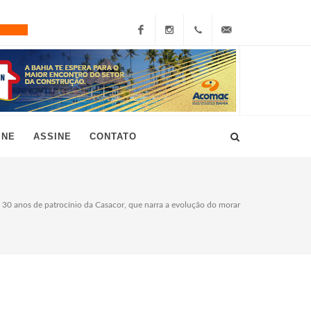
Facebook
Instagram
+55
grau10@grau10.com.br
(11)
3896-
INE
ASSINE
CONTATO
7300
0 anos de patrocínio da Casacor, que narra a evolução do morar