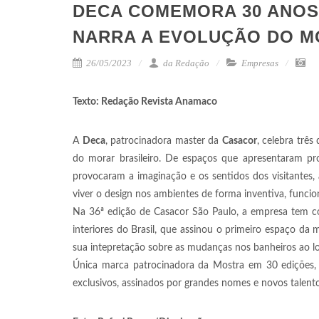
DECA COMEMORA 30 ANOS
NARRA A EVOLUÇÃO DO 
26/05/2023
da Redação
Empresas
Texto: Redação Revista Anamaco
A
Deca
, patrocinadora master da
Casacor
, celebra trê
do morar brasileiro. De espaços que apresentaram pr
provocaram a imaginação e os sentidos dos visitantes,
viver o design nos ambientes de forma inventiva, funcio
Na 36ª edição de Casacor São Paulo, a empresa tem
interiores do Brasil, que assinou o primeiro espaço d
sua intepretação sobre as mudanças nos banheiros ao lon
Única marca patrocinadora da Mostra em 30 edições, 
exclusivos, assinados por grandes nomes e novos talentos