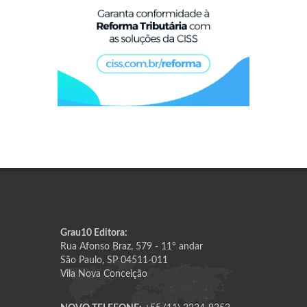
Grau10 Editora:
Rua Afonso Braz, 579 - 11º andar
São Paulo, SP 04511-011
Vila Nova Conceição