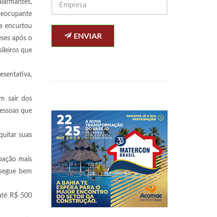
larmantes,
preocupante
a encurtou
ENVIAR
eses após o
ileiros que
esentativa,
m sair dos
essoas que
quitar suas
ipação mais
o segue bem
até R$ 500