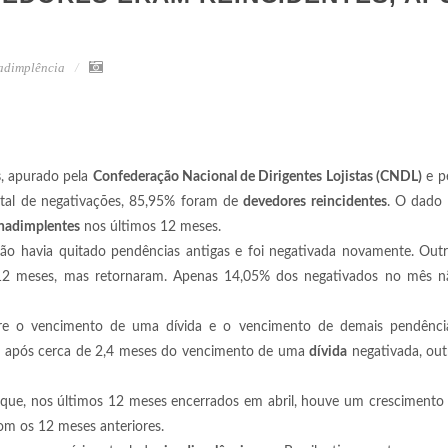
adimplência
s
, apurado pela
Confederação Nacional de Dirigentes Lojistas (CNDL)
e p
total de negativações, 85,95% foram de
devedores reincidentes
. O dado 
nadimplentes
nos últimos 12 meses.
não havia quitado pendências antigas e foi negativada novamente. Out
 12 meses, mas retornaram. Apenas 14,05% dos negativados no mês n
re o vencimento de uma dívida e o vencimento de demais pendênci
dia, após cerca de 2,4 meses do vencimento de uma
dívida
negativada, outr
, que, nos últimos 12 meses encerrados em abril, houve um cresciment
m os 12 meses anteriores.