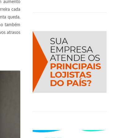
 um aumento
rreira cada
enta queda.
como também
vos atrasos