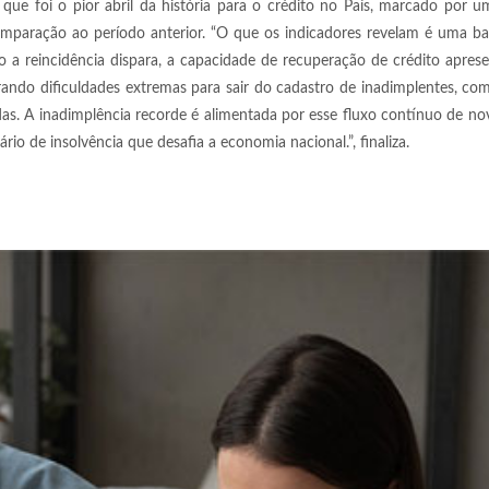
sa que foi o pior abril da história para o crédito no País, marcado por
mparação ao período anterior. “O que os indicadores revelam é uma ba
o a reincidência dispara, a capacidade de recuperação de crédito apres
rando dificuldades extremas para sair do cadastro de inadimplentes, 
das. A inadimplência recorde é alimentada por esse fluxo contínuo de no
o de insolvência que desafia a economia nacional.”, finaliza.