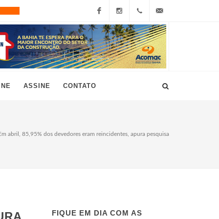
Facebook
Instagram
+55
grau10@grau10.com.br
(11)
3896-
INE
ASSINE
CONTATO
7300
Em abril, 85,95% dos devedores eram reincidentes, apura pesquisa
FIQUE EM DIA COM AS
URA