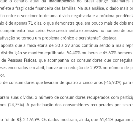
 que o cenário atual da
inadimplência
no Brasil atinge patamares a
flete a fragilidade financeira das famílias. Na sua análise, o dado mais 
dio entre o vencimento de uma dívida negativada e a próxima pendênci
rvalo é de apenas 71 dias, o que demonstra que, em pouco mais de dois m
scumprimento financeiro. Esse crescimento expressivo no número de bras
tivação se tornou um problema crônico e persistente.", destaca.
l aponta que a faixa etária de 30 a 39 anos continua sendo a mais repr
a distribuição se mantém equilibrada: 54,40% mulheres e 45,60% homens.
 de Pessoas Físicas
, que acompanha os consumidores que conseguira
meses encerrados em abril, houve uma redução de 2,92% no número de p
or.
o de consumidores que levaram de quatro a cinco anos (-15,90%) para 
itaram suas dívidas, o número de consumidores recuperados com partic
4 anos (24,75%). A participação dos consumidores recuperados por sex
o foi de R$ 2.176,99. Os dados mostram, ainda, que 61,44% pagaram 