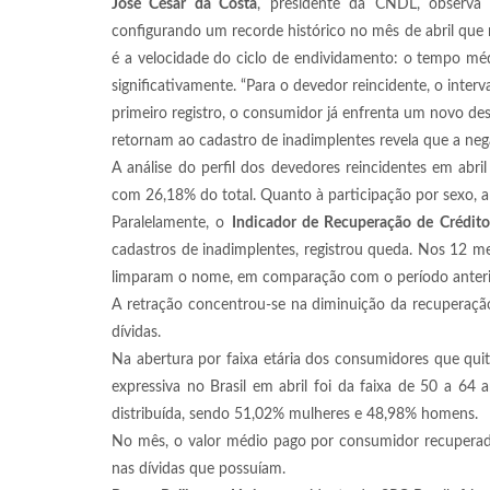
José César da Costa
, presidente da CNDL, observa
configurando um recorde histórico no mês de abril que re
é a velocidade do ciclo de endividamento: o tempo mé
significativamente. “Para o devedor reincidente, o inte
primeiro registro, o consumidor já enfrenta um novo de
retornam ao cadastro de inadimplentes revela que a nega
A análise do perfil dos devedores reincidentes em abri
com 26,18% do total. Quanto à participação por sexo, 
Paralelamente, o
Indicador de Recuperação de Crédito
cadastros de inadimplentes, registrou queda. Nos 12 
limparam o nome, em comparação com o período anteri
A retração concentrou-se na diminuição da recuperaçã
dívidas.
Na abertura por faixa etária dos consumidores que qu
expressiva no Brasil em abril foi da faixa de 50 a 6
distribuída, sendo 51,02% mulheres e 48,98% homens.
No mês, o valor médio pago por consumidor recuperad
nas dívidas que possuíam.