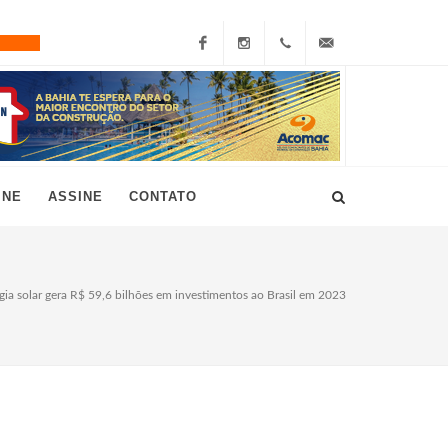
Facebook
Instagram
+55
grau10@grau10.com.br
(11)
3896-
INE
ASSINE
CONTATO
7300
gia solar gera R$ 59,6 bilhões em investimentos ao Brasil em 2023