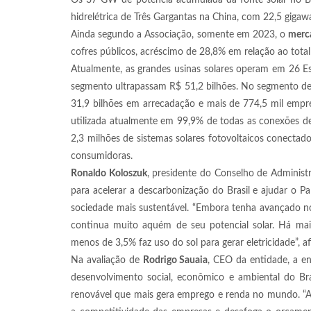
Os 37 GW de potência acumulada da fonte solar no Bra
hidrelétrica de Três Gargantas na China, com 22,5 gigaw
Ainda segundo a Associação, somente em 2023, o
merc
cofres públicos, acréscimo de 28,8% em relação ao total
Atualmente, as grandes usinas solares operam em 26 Es
segmento ultrapassam R$ 51,2 bilhões. No segmento de 
31,9 bilhões em arrecadação e mais de 774,5 mil empre
utilizada atualmente em 99,9% de todas as conexões de
2,3 milhões de sistemas solares fotovoltaicos conectad
consumidoras.
Ronaldo Koloszuk
, presidente do Conselho de Administr
para acelerar a descarbonização do Brasil e ajudar o P
sociedade mais sustentável. “Embora tenha avançado no
continua muito aquém de seu potencial solar. Há mai
menos de 3,5% faz uso do sol para gerar eletricidade”, a
Na avaliação de
Rodrigo Sauaia
, CEO da entidade, a en
desenvolvimento social, econômico e ambiental do Bra
renovável que mais gera emprego e renda no mundo. “A e