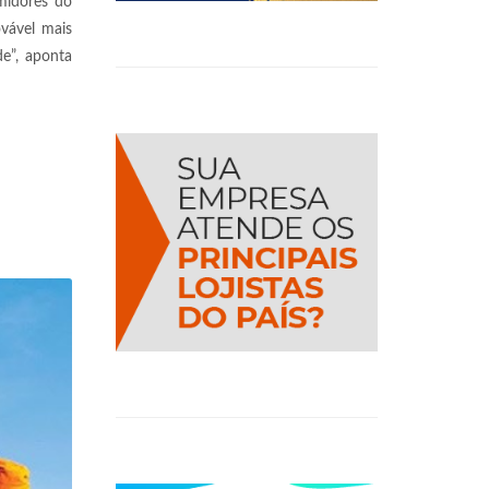
midores do
ovável mais
de”, aponta