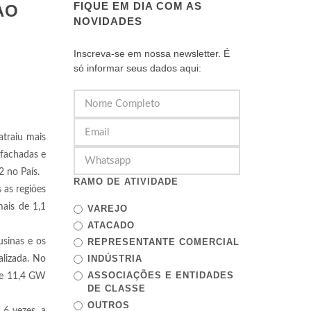
FIQUE EM DIA COM AS
AO
NOVIDADES
Inscreva-se em nossa newsletter. É
só informar seus dados aqui:
traiu mais
 fachadas e
 no País.
RAMO DE ATIVIDADE
 as regiões
mais de 1,1
VAREJO
ATACADO
usinas e os
REPRESENTANTE COMERCIAL
INDÚSTRIA
alizada. No
ASSOCIAÇÕES E ENTIDADES
a e 11,4 GW
DE CLASSE
OUTROS