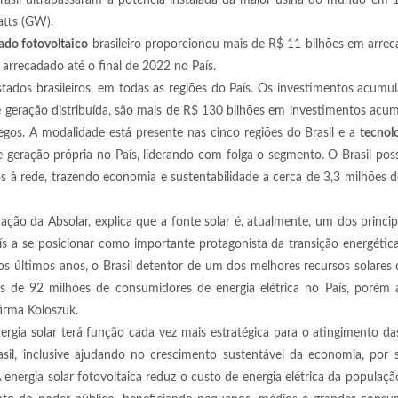
sil ultrapassaram a potência instalada da maior usina do mundo em 1,
atts (GW).
ado fotovoltaico
brasileiro proporcionou mais de R$ 11 bilhões em arre
 arrecadado até o final de 2022 no País.
tados brasileiros, em todas as regiões do País. Os investimentos acumu
geração distribuída, são mais de R$ 130 bilhões em investimentos acu
gos. A modalidade está presente nas cinco regiões do Brasil e a
tecnolo
 geração própria no País, liderando com folga o segmento. O Brasil pos
os à rede, trazendo economia e sustentabilidade a cerca de 3,3 milhões 
ação da Absolar, explica que a fonte solar é, atualmente, um dos princip
aís a se posicionar como importante protagonista da transição energéti
s últimos anos, o Brasil detentor de um dos melhores recursos solares 
s de 92 milhões de consumidores de energia elétrica no País, porém 
firma Koloszuk.
ergia solar terá função cada vez mais estratégica para o atingimento d
sil, inclusive ajudando no crescimento sustentável da economia, por 
nergia solar fotovoltaica reduz o custo de energia elétrica da populaç