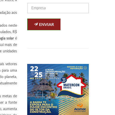
6 vezes, a
cadação aos
ENVIAR
lados neste
mulados, R$
gia solar
é
sui mais de
de unidades
ais vetores
ca para uma
do planeta,
atualmente
as metas de
ser a fonte
ão, aumenta