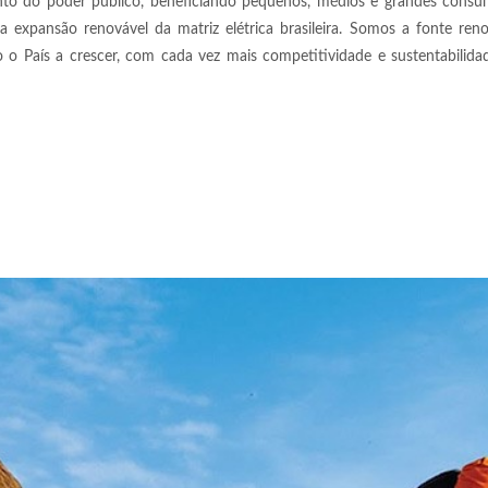
to do poder público, beneficiando pequenos, médios e grandes consu
r a expansão renovável da matriz elétrica brasileira. Somos a fonte ren
o o País a crescer, com cada vez mais competitividade e sustentabilida