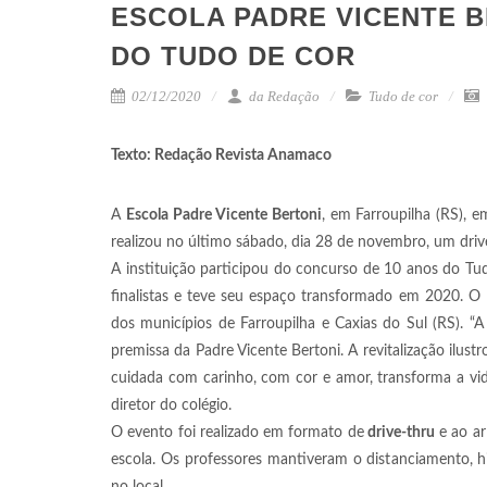
ESCOLA PADRE VICENTE B
DO TUDO DE COR
02/12/2020
da Redação
Tudo de cor
Texto: Redação Revista Anamaco
A
Escola Padre Vicente Bertoni
, em Farroupilha (RS), 
realizou no último sábado, dia 28 de novembro, um driv
A instituição participou do concurso de 10 anos do Tu
finalistas e teve seu espaço transformado em 2020. O 
dos municípios de Farroupilha e Caxias do Sul (RS). “A 
premissa da Padre Vicente Bertoni. A revitalização ilus
cuidada com carinho, com cor e amor, transforma a vida
diretor do colégio.
O evento foi realizado em formato de
drive-thru
e ao ar
escola. Os professores mantiveram o distanciamento, hi