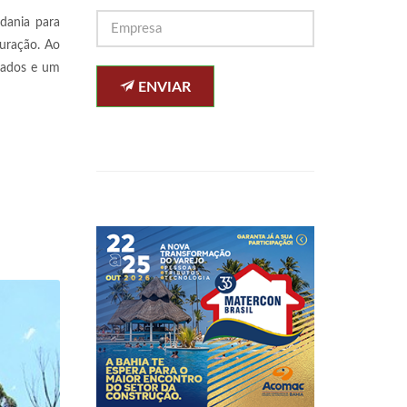
dania para
auração. Ao
rmados e um
ENVIAR