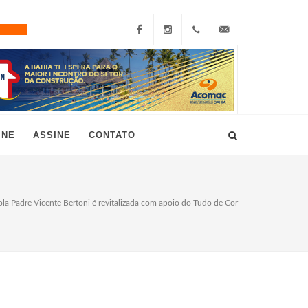
Facebook
Instagram
+55
grau10@grau10.com.br
(11)
3896-
INE
ASSINE
CONTATO
7300
ola Padre Vicente Bertoni é revitalizada com apoio do Tudo de Cor