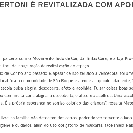
ERTONI É REVITALIZADA COM APO
em parceria com o
Movimento Tudo de Cor
, da
Tintas Coral,
e a loja
Pró-
e-thru de inauguração da
revitalização
do espaço.
do de Cor no ano passado e, apesar de não ter sido a vencedora, foi um
local fica na
comunidade de São Roque
e atende a, aproximadamente, 
escola pulsa alegria, descoberta, afeto e acolhida. Pulsar coisas boas s
trou com muita
cor
a alegria, a descoberta, o afeto e a acolhida. Uma escol
. É a própria esperança no sorriso colorido das crianças”, ressalta
Mateu
 livre: as famílias não desceram dos carros, podendo ver somente o lado
giene e cuidados, além do uso obrigatório de máscaras, face shield e
ál