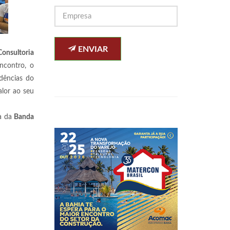
ENVIAR
onsultoria
ncontro, o
dências do
alor ao seu
ta da
Banda