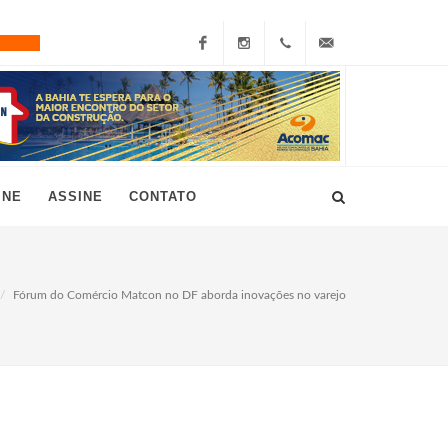
Facebook
Instagram
+55
grau10@grau10.com.br
(11)
3896-
INE
ASSINE
CONTATO
7300
Fórum do Comércio Matcon no DF aborda inovações no varejo