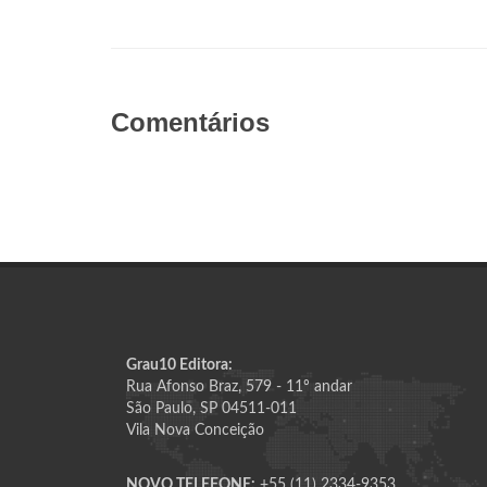
Comentários
Grau10 Editora:
Rua Afonso Braz, 579 - 11º andar
São Paulo, SP 04511-011
Vila Nova Conceição
NOVO TELEFONE:
+55 (11) 2334-9353