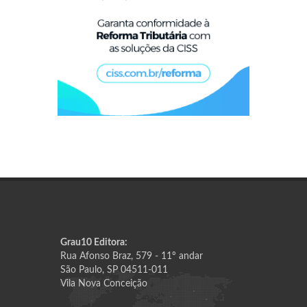
Grau10 Editora:
Rua Afonso Braz, 579 - 11º andar
São Paulo, SP 04511-011
Vila Nova Conceição