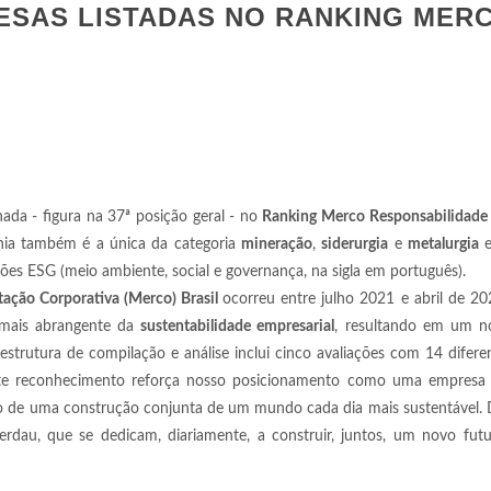
ESAS LISTADAS NO RANKING MER
nada - figura na 37ª posição geral - no
Ranking Merco Responsabilidade
ia também é a única da categoria
mineração
,
siderurgia
e
metalurgia
e
s ESG (meio ambiente, social e governança, na sigla em português).
ação Corporativa (Merco) Brasil
ocorreu entre julho 2021 e abril de 20
o mais abrangente da
sustentabilidade empresarial
, resultando em um 
trutura de compilação e análise inclui cinco avaliações com 14 difere
Este reconhecimento reforça nosso posicionamento como uma empresa
io de uma construção conjunta de um mundo cada dia mais sustentável. 
dau, que se dedicam, diariamente, a construir, juntos, um novo futur