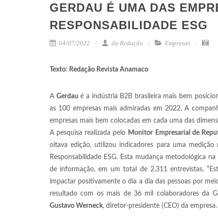
GERDAU É UMA DAS EMPR
RESPONSABILIDADE ESG
04/07/2022
da Redação
Empresas
Texto: Redação Revista Anamaco
A
Gerdau
é a indústria B2B brasileira mais bem posicio
as 100 empresas mais admiradas em 2022. A companh
empresas mais bem colocadas em cada uma das dimensõe
A pesquisa realizada pelo
Monitor Empresarial de Reput
oitava edição, utilizou indicadores para uma mediçã
Responsabilidade ESG. Esta mudança metodológica na es
de informação, em um total de 2.311 entrevistas. “
impactar positivamente o dia a dia das pessoas por me
resultado com os mais de 36 mil colaboradores da Ger
Gustavo Werneck
, diretor-presidente (CEO) da empresa.