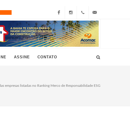
Facebook
Instagram
+55
grau10@grau10.com.br
(11)
3896-
INE
ASSINE
CONTATO
7300
as empresas listadas no Ranking Merco de Responsabilidade ESG