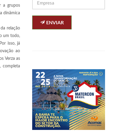
r a grupos
sa dinâmica
ENVIAR
 da relação
mo um todo,
r isso, já
novação ao
os Verza as
, completa