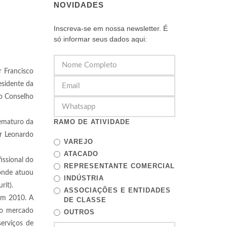
NOVIDADES
Inscreva-se em nossa newsletter. É
só informar seus dados aqui:
r Francisco
esidente da
do Conselho
RAMO DE ATIVIDADE
rematuro da
or Leonardo
VAREJO
ATACADO
ssional do
REPRESENTANTE COMERCIAL
 onde atuou
INDÚSTRIA
rit).
ASSOCIAÇÕES E ENTIDADES
 em 2010. A
DE CLASSE
no mercado
OUTROS
erviços de