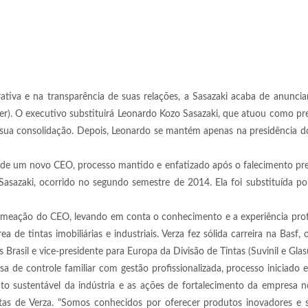
iva e na transparência de suas relações, a Sasazaki acaba de anuncia
er). O executivo substituirá Leonardo Kozo Sasazaki, que atuou como pr
 sua consolidação. Depois, Leonardo se mantém apenas na presidência 
o de um novo CEO, processo mantido e enfatizado após o falecimento p
Sasazaki, ocorrido no segundo semestre de 2014. Ela foi substituída p
meação do CEO, levando em conta o conhecimento e a experiência profi
 de tintas imobiliárias e industriais. Verza fez sólida carreira na Basf,
Brasil e vice-presidente para Europa da Divisão de Tintas (Suvinil e Glasu
de controle familiar com gestão profissionalizada, processo iniciado
to sustentável da indústria e as ações de fortalecimento da empresa 
tas de Verza. "Somos conhecidos por oferecer produtos inovadores e s