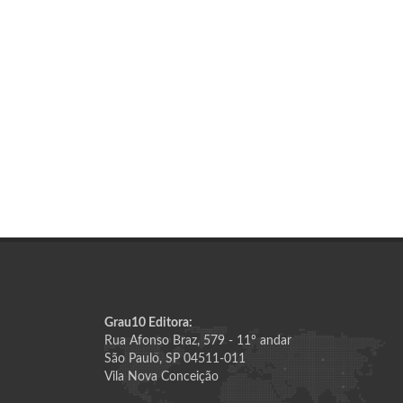
Grau10 Editora:
Rua Afonso Braz, 579 - 11º andar
São Paulo, SP 04511-011
Vila Nova Conceição