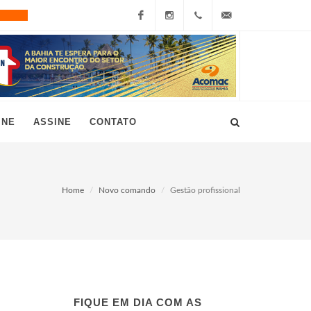
Facebook
Instagram
+55
grau10@grau10.com.br
(11)
3896-
INE
ASSINE
CONTATO
7300
Home
Novo comando
Gestão profissional
FIQUE EM DIA COM AS