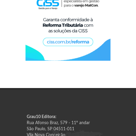
Grau10 Editora:
Rua Afonso Braz, 579 - 11º andar
São Paulo, SP 04511-011
Vila Nova Conceição