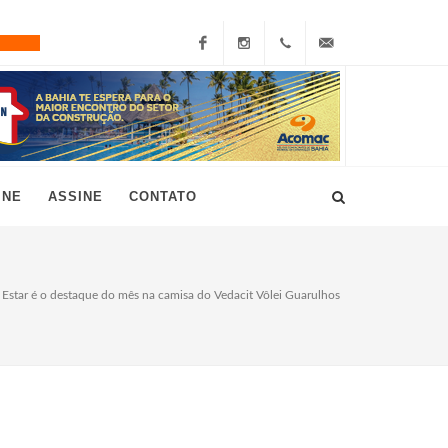
Facebook
Instagram
+55
grau10@grau10.com.br
(11)
3896-
INE
ASSINE
CONTATO
7300
 Estar é o destaque do mês na camisa do Vedacit Vôlei Guarulhos