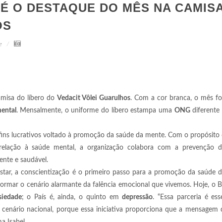
 É O DESTAQUE DO MÊS NA CAMIS
HOS
e
amisa do líbero do
Vedacit Vôlei Guarulhos
. Com a cor branca, o mês fo
ental
. Mensalmente, o uniforme do líbero estampa uma
ONG
diferente
fins lucrativos voltado à promoção da saúde da mente. Com o propósito 
elação à saúde mental, a organização colabora com a prevenção 
iente e saudável.
star, a conscientização é o primeiro passo para a promoção da saúde 
ormar o cenário alarmante da falência emocional que vivemos. Hoje, o B
siedade
; o País é, ainda, o quinto em
depressão
. “Essa parceria é ess
 cenário nacional, porque essa iniciativa proporciona que a mensagem