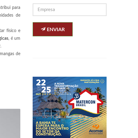
tribui para
nidades de
ENVIAR
ar físico e
gicas
, é um
r.
s mangas de