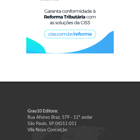
Grau10 Editora:
Rua Afonso Braz, 579 - 11º andar
São Paulo, SP 04511-011
Vila Nova Conceição