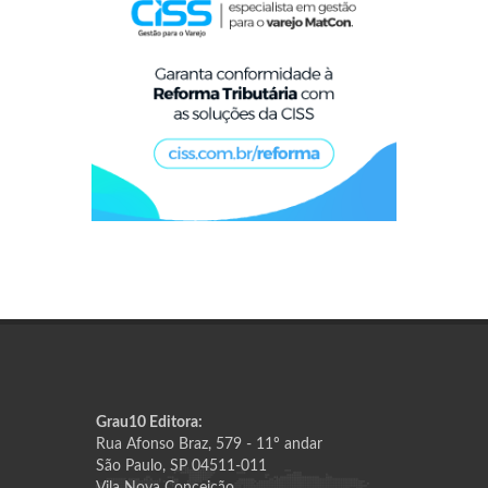
Grau10 Editora:
Rua Afonso Braz, 579 - 11º andar
São Paulo, SP 04511-011
Vila Nova Conceição