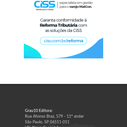
Grau10 Editora:
Rua Afonso Braz, 579 - 11º andar
São Paulo, SP 04511-011