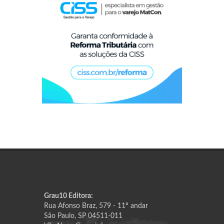
Grau10 Editora:
Rua Afonso Braz, 579 - 11º andar
São Paulo, SP 04511-011