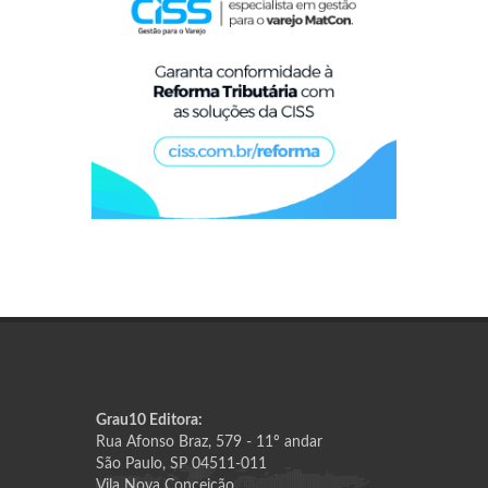
Grau10 Editora:
Rua Afonso Braz, 579 - 11º andar
São Paulo, SP 04511-011
Vila Nova Conceição