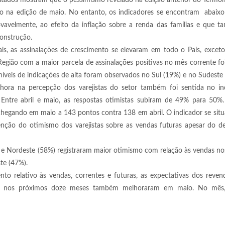
esultados mostram que o pessimismo revelado na edição anterior do Term
gido na edição de maio. No entanto, os indicadores se encontram abaixo
ovavelmente, ao efeito da inflação sobre a renda das famílias e que 
construção.
is, as assinalações de crescimento se elevaram em todo o País, excet
egião com a maior parcela de assinalações positivas no mês corrente fo
íveis de indicações de alta foram observados no Sul (19%) e no Sudeste 
ora na percepção dos varejistas do setor também foi sentida no in
Entre abril e maio, as respostas otimistas subiram de 49% para 50%
, chegando em maio a 143 pontos contra 138 em abril. O indicador se sit
tenção do otimismo dos varejistas sobre as vendas futuras apesar do 
) e Nordeste (58%) registraram maior otimismo com relação às vendas n
te (47%).
to relativo às vendas, correntes e futuras, as expectativas dos reve
nos próximos doze meses também melhoraram em maio. No mês