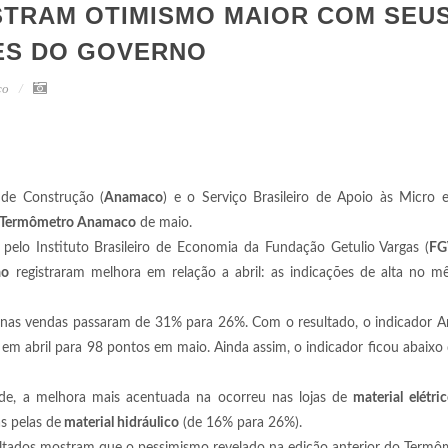
STRAM OTIMISMO MAIOR COM SEU
ES DO GOVERNO
co
 de Construção (
Anamaco
) e o Serviço Brasileiro de Apoio às Micro 
Termômetro Anamaco
de maio.
pelo Instituto Brasileiro de Economia da Fundação Getulio Vargas (
FG
ão
registraram melhora em relação a abril: as indicações de alta no m
a nas vendas passaram de 31% para 26%. Com o resultado, o indicador 
em abril para 98 pontos em maio. Ainda assim, o indicador ficou abaixo 
ade, a melhora mais acentuada na ocorreu nas lojas de
material elétri
s pelas de
material hidráulico
(de 16% para 26%).