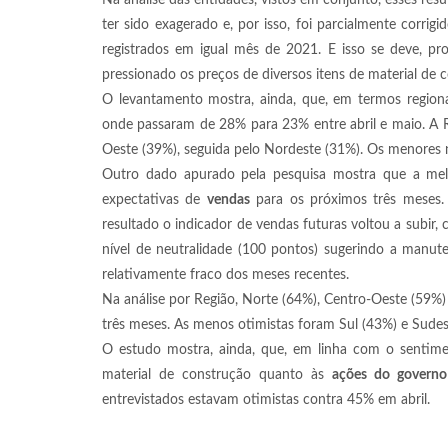
Na análise das entidades, vistos em conjunto, esses r
ter sido exagerado e, por isso, foi parcialmente corri
registrados em igual mês de 2021. E isso se deve, pr
pressionado os preços de diversos itens de material de 
O levantamento mostra, ainda, que, em termos regiona
onde passaram de 28% para 23% entre abril e maio. A R
Oeste (39%), seguida pelo Nordeste (31%). Os menores n
Outro dado apurado pela pesquisa mostra que a melh
expectativas de
vendas
para os próximos três meses. 
resultado o indicador de vendas futuras voltou a subir
nível de neutralidade (100 pontos) sugerindo a manu
relativamente fraco dos meses recentes.
Na análise por Região, Norte (64%), Centro-Oeste (59%
três meses. As menos otimistas foram Sul (43%) e Sudes
O estudo mostra, ainda, que, em linha com o sentimen
material de construção quanto às
ações do governo
entrevistados estavam otimistas contra 45% em abril.