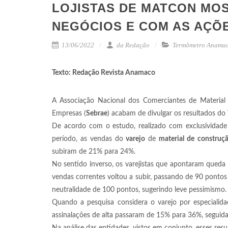
LOJISTAS DE MATCON MO
NEGÓCIOS E COM AS AÇÕ
13/06/2022
da Redação
Termômetro Anama
Texto: Redação Revista Anamaco
A Associação Nacional dos Comerciantes de Material
Empresas (
Sebrae
) acabam de divulgar os resultados do
De acordo com o estudo, realizado com exclusividade 
período, as vendas do
varejo
de
material de
construç
subiram de 21% para 24%.
No sentido inverso, os varejistas que apontaram qued
vendas correntes voltou a subir, passando de 90 pontos 
neutralidade de 100 pontos, sugerindo leve pessimismo.
Quando a pesquisa considera o varejo por especialid
assinalações de alta passaram de 15% para 36%, seguida