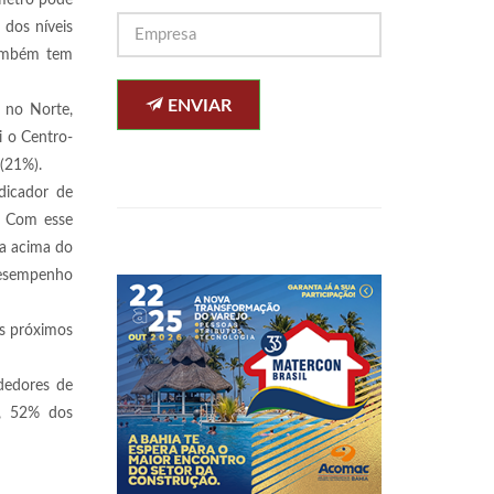
ômetro pode
 dos níveis
também tem
ENVIAR
o no Norte,
i o Centro-
(21%).
dicador de
. Com esse
ua acima do
desempenho
os próximos
ndedores de
, 52% dos