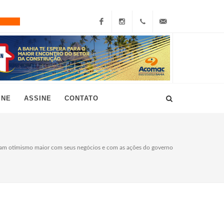
Facebook
Instagram
+55
grau10@grau10.com.br
(11)
3896-
INE
ASSINE
CONTATO
7300
ram otimismo maior com seus negócios e com as ações do governo