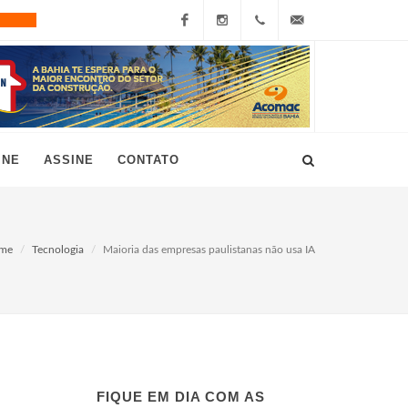
Facebook
Instagram
+55
grau10@grau10.com.br
(11)
3896-
INE
ASSINE
CONTATO
7300
me
Tecnologia
Maioria das empresas paulistanas não usa IA
FIQUE EM DIA COM AS