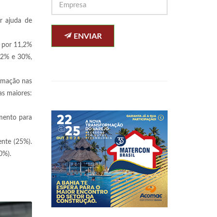
r ajuda de
ENVIAR
s por 11,2%
9,2% e 30%,
rmação nas
as maiores:
imento para
ente (25%).
10%).