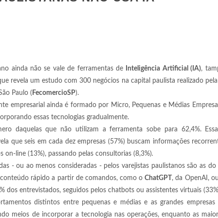
ano ainda não se vale de ferramentas de
Inteligência Artificial (IA)
, ta
que revela um estudo com 300 negócios na capital paulista realizado pel
São Paulo (
FecomercioSP
).
ente empresarial ainda é formado por Micro, Pequenas e Médias Empres
ncorporando essas tecnologias gradualmente.
ro daquelas que não utilizam a ferramenta sobe para 62,4%. Essa 
 revela que seis em cada dez empresas (57%) buscam informações recorren
os on-line (13%), passando pelas consultorias (8,3%)
.
adas - ou ao menos consideradas - pelos varejistas paulistanos são as d
conteúdo rápido a partir de comandos, como o
ChatGPT
, da OpenAI, o
 dos entrevistados, seguidos pelos chatbots ou assistentes virtuais (33%
amentos distintos entre pequenas e médias e as grandes empresas
do meios de incorporar a tecnologia nas operações, enquanto as maio