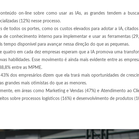
conteúdo on-line sobre como usar as IAs, as grandes tendem a busca
cializadas (12%)
nesse processo.
 de todos os portes, como os custos elevados para adotar a IA, citado
ta de conhecimento interno para implementar e usar as ferramentas (2
 tempo disponível para avançar nessa direção do que as pequenas.
que quatro em cada dez empresas esperam que a IA promova uma transfo
vas habilidades. Esse movimento é ainda mais evidente entre as empres
 38,8% entre as MPME.
va: 43% dos empresários dizem que ela trará mais oportunidades de cresc
 as grandes mais otimistas do que as menores.
ialmente, em áreas como Marketing e Vendas (47%) e Atendimento ao Cli
feitos sobre processos logísticos (16%) e desenvolvimento de produtos (