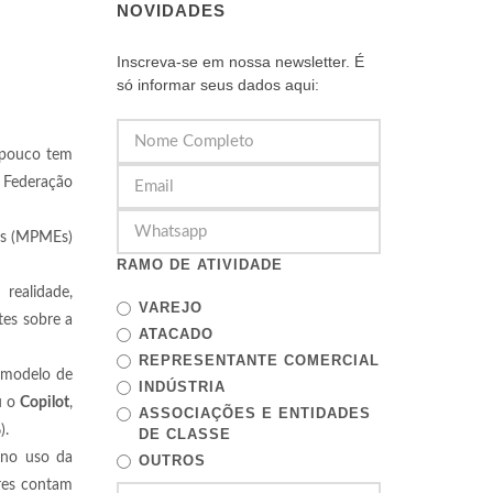
NOVIDADES
Inscreva-se em nossa newsletter. É
só informar seus dados aqui:
mpouco tem
a Federação
as (MPMEs)
RAMO DE ATIVIDADE
realidade,
VAREJO
tes sobre a
ATACADO
REPRESENTANTE COMERCIAL
o modelo de
INDÚSTRIA
u o
Copilot
,
ASSOCIAÇÕES E ENTIDADES
).
DE CLASSE
 no uso da
OUTROS
res contam