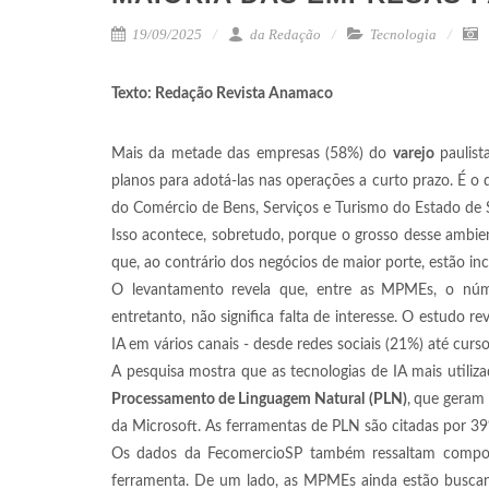
19/09/2025
da Redação
Tecnologia
Texto: Redação Revista Anamaco
Mais da metade das empresas (58%) do
varejo
paulist
planos para adotá-las nas operações a curto prazo. É o 
do Comércio de Bens, Serviços e Turismo do Estado de 
Isso acontece, sobretudo, porque o grosso desse ambi
que, ao contrário dos negócios de maior porte, estão i
O levantamento revela que, entre as
MPMEs, o núme
entretanto, não significa falta de interesse. O estudo
IA
em vários canais - desde redes sociais (21%) até curs
A pesquisa mostra que as tecnologias de IA mais utiliz
Processamento de Linguagem Natural (PLN)
,
que geram 
da Microsoft. As ferramentas de PLN são citadas por 39%
Os dados da FecomercioSP também ressaltam comport
ferramenta. De um lado, as MPMEs ainda estão buscan