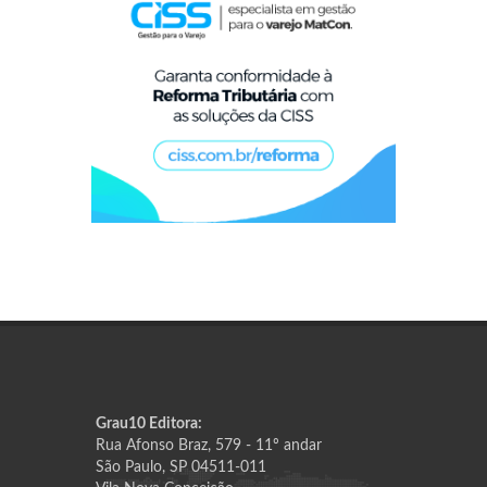
Grau10 Editora:
Rua Afonso Braz, 579 - 11º andar
São Paulo, SP 04511-011