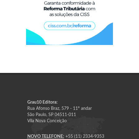
Grau10 Editora:
Rua Afonso Braz, 579 - 11º andar
São Paulo, SP 04511-011
Vila Nova Conceição
NOVO TELEFONE:
+55 (11) 2334-9353