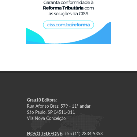
Grau10 Editora:
Rua Afonso Braz, 579 - 11º andar
São Paulo, SP 04511-011
Vila Nova Conceição
NOVO TELEFONE:
+55 (11) 2334-9353