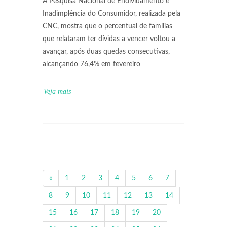
A Pesquisa Nacional de Endividamento e
Inadimplência do Consumidor, realizada pela
CNC, mostra que o percentual de famílias
que relataram ter dívidas a vencer voltou a
avançar, após duas quedas consecutivas,
alcançando 76,4% em fevereiro
Veja mais
«
1
2
3
4
5
6
7
8
9
10
11
12
13
14
15
16
17
18
19
20