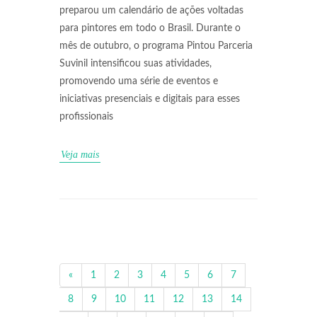
preparou um calendário de ações voltadas
para pintores em todo o Brasil. Durante o
mês de outubro, o programa Pintou Parceria
Suvinil intensificou suas atividades,
promovendo uma série de eventos e
iniciativas presenciais e digitais para esses
profissionais
Veja mais
«
1
2
3
4
5
6
7
8
9
10
11
12
13
14