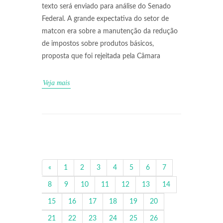
texto será enviado para análise do Senado
Federal. A grande expectativa do setor de
matcon era sobre a manutenção da redução
de impostos sobre produtos básicos,
proposta que foi rejeitada pela Câmara
Veja mais
«
1
2
3
4
5
6
7
8
9
10
11
12
13
14
15
16
17
18
19
20
21
22
23
24
25
26