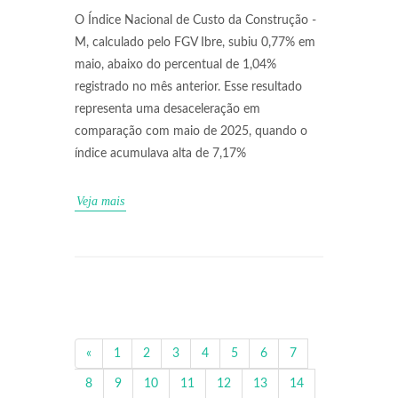
O Índice Nacional de Custo da Construção -
M, calculado pelo FGV Ibre, subiu 0,77% em
maio, abaixo do percentual de 1,04%
registrado no mês anterior. Esse resultado
representa uma desaceleração em
comparação com maio de 2025, quando o
índice acumulava alta de 7,17%
Veja mais
«
1
2
3
4
5
6
7
8
9
10
11
12
13
14