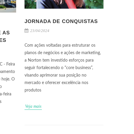
JORNADA DE CONQUISTAS
23/04/2024
 AS
ES
Com ações voltadas para estruturar os
planos de negócios e ações de marketing,
a Norton tem investido esforços para
C - Feira
seguir fortalecendo o “core business”,
abamento
visando aprimorar sua posição no
 hoje. O
mercado e oferecer excelência nos
o
produtos
a-feira
s
Veja mais