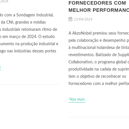
/2024
FORNECEDORES COM
MELHOR PERFORMAN
o com a Sondagem Industrial,
22/04/2024
 da CNI, grandes e médias
 industriais retomaram ritmo de
A AkzoNobel premiou seus forne
o em março de 2024. O estudo
pela colaboração e desempenho p
umento na produção industrial e
à multinacional holandesa de tint
go nas indústrias desses portes
revestimentos. Batizado de Suppli
Collaboration, o programa global 
s
produtividade na cadeia de supri
tem o objetivo de reconhecer os
fornecedores com a melhor perfo
Veja mais