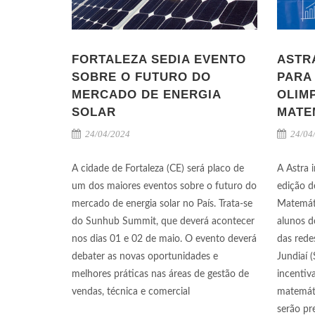
FORTALEZA SEDIA EVENTO
ASTR
SOBRE O FUTURO DO
PARA 
MERCADO DE ENERGIA
OLIM
SOLAR
MATE
24/04/2024
24/04
A cidade de Fortaleza (CE) será placo de
A Astra i
um dos maiores eventos sobre o futuro do
edição d
mercado de energia solar no País. Trata-se
Matemáti
do Sunhub Summit, que deverá acontecer
alunos d
nos dias 01 e 02 de maio. O evento deverá
das rede
debater as novas oportunidades e
Jundiaí 
melhores práticas nas áreas de gestão de
incentiv
vendas, técnica e comercial
matemáti
serão pr