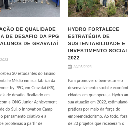
AÇÃO DE QUALIDADE
HYDRO FORTALECE
MA DE DESAFIO DA PPG
ESTRATÉGIA DE
 ALUNOS DE GRAVATAÍ
SUSTENTABILIDADE E
INVESTIMENTO SOCIA
2022
/2023
20/05/2023
cebeu 30 estudantes do Ensino
tal e Médio em sua fábrica da
Para promover o bem-estar e o
enner by PPG, em Gravataí (RS),
desenvolvimento social e econôm
dia de desafio. Realizado em
cidades em que opera, a Hydro a
a com a ONG Junior Achievement
sua atuação em 2022, estimuland
de do Sul, o Innovation Camp
práticas por meio da força do
 o pensamento criativo e a
empreendedorismo. Ao todo, for
de problemas a partir de
de 20 projetos que receberam o