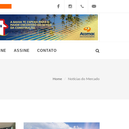
Facebook
Instagram
+55
grau10@grau10.com.br
(11)
3896-
INE
ASSINE
CONTATO
7300
Home
Notícias do Mercado