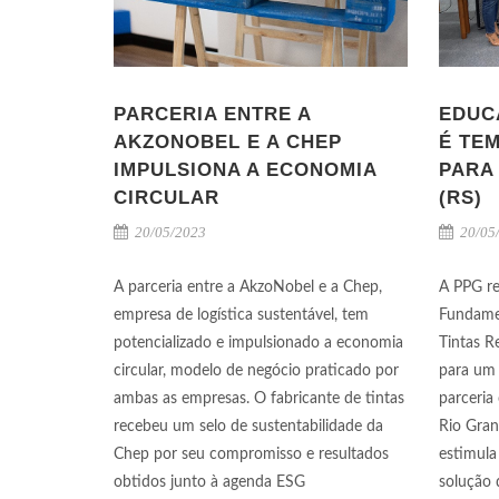
PARCERIA ENTRE A
EDUC
AKZONOBEL E A CHEP
É TE
IMPULSIONA A ECONOMIA
PARA
CIRCULAR
(RS)
20/05/2023
20/05
A parceria entre a AkzoNobel e a Chep,
A PPG re
empresa de logística sustentável, tem
Fundamen
potencializado e impulsionado a economia
Tintas R
circular, modelo de negócio praticado por
para um 
ambas as empresas. O fabricante de tintas
parceri
recebeu um selo de sustentabilidade da
Rio Gran
Chep por seu compromisso e resultados
estimula
obtidos junto à agenda ESG
solução 