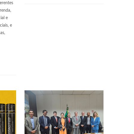
erentes
renda,
al e
iais, e
as,