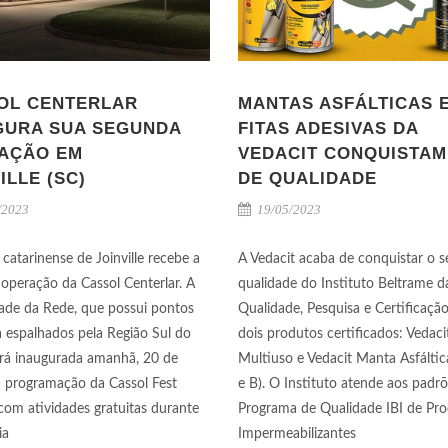
OL CENTERLAR
MANTAS ASFÁLTICAS 
GURA SUA SEGUNDA
FITAS ADESIVAS DA
AÇÃO EM
VEDACIT CONQUISTAM
ILLE (SC)
DE QUALIDADE
/2023
19/05/2023
 catarinense de Joinville recebe a
A Vedacit acaba de conquistar o s
operação da Cassol Centerlar. A
qualidade do Instituto Beltrame d
ade da Rede, que possui pontos
Qualidade, Pesquisa e Certificaç
 espalhados pela Região Sul do
dois produtos certificados: Vedacit
será inaugurada amanhã, 20 de
Multiuso e Vedacit Manta Asfáltic
a programação da Cassol Fest
e B). O Instituto atende aos padr
com atividades gratuitas durante
Programa de Qualidade IBI de Pr
ia
Impermeabilizantes