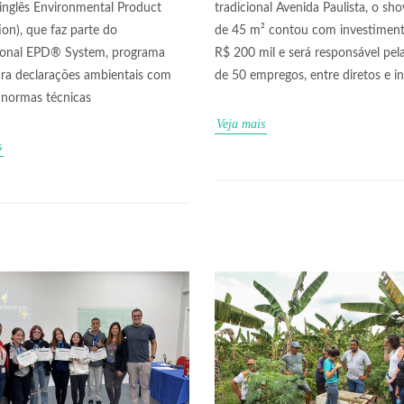
 inglês Environmental Product
tradicional Avenida Paulista, o s
ion), que faz parte do
de 45 m² contou com investimen
tional EPD® System, programa
R$ 200 mil e será responsável pel
ara declarações ambientais com
de 50 empregos, entre diretos e in
normas técnicas
Veja mais
s