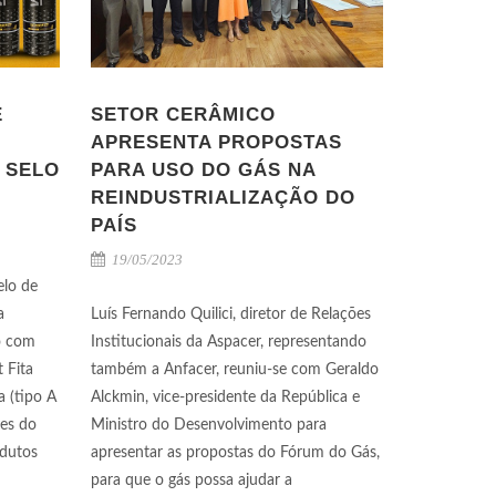
E
SETOR CERÂMICO
APRESENTA PROPOSTAS
 SELO
PARA USO DO GÁS NA
REINDUSTRIALIZAÇÃO DO
PAÍS
19/05/2023
elo de
a
Luís Fernando Quilici, diretor de Relações
ão com
Institucionais da Aspacer, representando
 Fita
também a Anfacer, reuniu-se com Geraldo
a (tipo A
Alckmin, vice-presidente da República e
ões do
Ministro do Desenvolvimento para
odutos
apresentar as propostas do Fórum do Gás,
para que o gás possa ajudar a