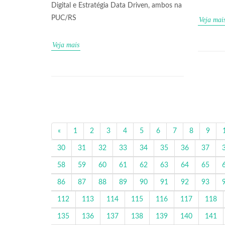
Digital e Estratégia Data Driven, ambos na
PUC/RS
Veja mai
Veja mais
«
1
2
3
4
5
6
7
8
9
30
31
32
33
34
35
36
37
58
59
60
61
62
63
64
65
86
87
88
89
90
91
92
93
112
113
114
115
116
117
118
135
136
137
138
139
140
141