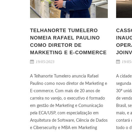
TELHANORTE TUMELERO
CASS
NOMEIA RAFAEL PAULINO
INAU
COMO DIRETOR DE
OPER
MARKETING E E-COMMERCE
JOINV
19/05/2023
19/05
A Telhanorte Tumelero anuncia Rafael
A cidade
Paulino como novo diretor de Marketing e
segunda 
E-commerce. Com mais de 20 anos de
30ª unid
carreira no varejo, o executivo é formado
de venda
em gestão de Marketing e Comunicação
Brasil, 
pela ECA/USP, com especialização em
maio, e 
Arquitetura de Software, Ciência de Dados
contará 
e Cibersecurity e MBA em Marketing
todo o d