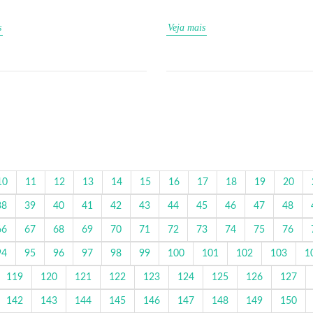
s
Veja mais
10
11
12
13
14
15
16
17
18
19
20
38
39
40
41
42
43
44
45
46
47
48
66
67
68
69
70
71
72
73
74
75
76
94
95
96
97
98
99
100
101
102
103
1
119
120
121
122
123
124
125
126
127
142
143
144
145
146
147
148
149
150