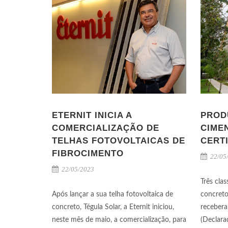
ETERNIT INICIA A
PROD
COMERCIALIZAÇÃO DE
CIME
TELHAS FOTOVOLTAICAS DE
CERT
FIBROCIMENTO
22/05
22/05/2023
Três cla
Após lançar a sua telha fotovoltaica de
concreto
concreto, Tégula Solar, a Eternit iniciou,
recebera
neste mês de maio, a comercialização, para
(Declara