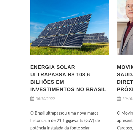
ENERGIA SOLAR
MOVI
ULTRAPASSA R$ 108,6
SAUD
BILHÕES EM
DIRE
INVESTIMENTOS NO BRASIL
PRÓX
30/10/2022
30/10
O Brasil ultrapassou uma nova marca
O Movim
histórica, a de 21,1 gigawatts (GW) de
apresent
potência instalada da fonte solar
Cardoso