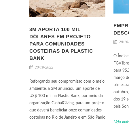
EMPR
3M APORTA 100 MIL
DESC
DÓLARES EM PROJETO
28/10
PARA COMUNIDADES
COSTEIRAS DA PLASTIC
O Índice
BANK
FGV Ibre
29/10/2022
para 95,
março d
Reforçando seu compromisso com o meio
trimestr
ambiente, a 3M anunciou um aporte de
outubro,
US$ 100 mil na Plastic Bank, por meio da
dos 19 s
organização GlobalGiving, para um projeto
pela So
que deverá beneficiar onze comunidades
costeiras no Rio de Janeiro e em São Paulo
Veja mai