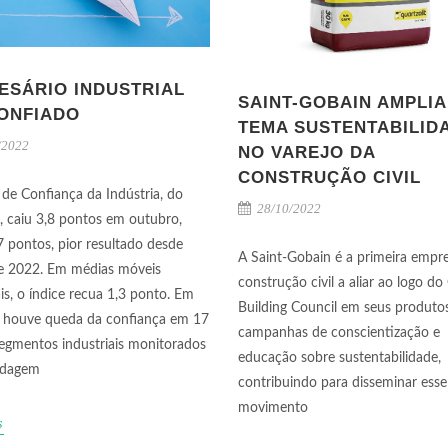
ESÁRIO INDUSTRIAL
SAINT-GOBAIN AMPLIA
ONFIADO
TEMA SUSTENTABILID
/2022
NO VAREJO DA
CONSTRUÇÃO CIVIL
 de Confiança da Indústria, do
28/10/2022
, caiu 3,8 pontos em outubro,
7 pontos, pior resultado desde
A Saint-Gobain é a primeira empr
e 2022. Em médias móveis
construção civil a aliar ao logo do
ais, o índice recua 1,3 ponto. Em
Building Council em seus produto
 houve queda da confiança em 17
campanhas de conscientização e
egmentos industriais monitorados
educação sobre sustentabilidade,
ndagem
contribuindo para disseminar esse
movimento
s