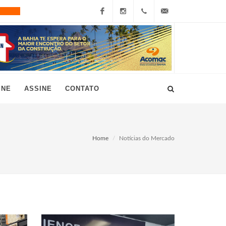
Facebook
Instagram
+55
grau10@grau10.com.br
(11)
3896-
INE
ASSINE
CONTATO
7300
Home
Notícias do Mercado