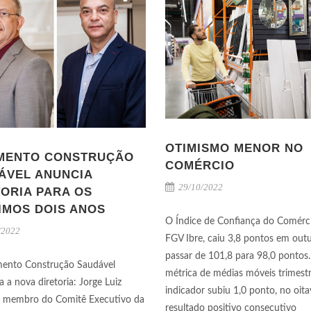
OTIMISMO MENOR NO
MENTO CONSTRUÇÃO
COMÉRCIO
ÁVEL ANUNCIA
29/10/2022
TORIA PARA OS
IMOS DOIS ANOS
O Índice de Confiança do Comérc
/2022
FGV Ibre, caiu 3,8 pontos em out
passar de 101,8 para 98,0 pontos
ento Construção Saudável
métrica de médias móveis trimestr
a a nova diretoria: Jorge Luiz
indicador subiu 1,0 ponto, no oit
, membro do Comitê Executivo da
resultado positivo consecutivo