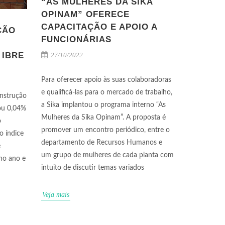
“AS MULHERES DA SIKA
OPINAM” OFERECE
CAPACITAÇÃO E APOIO A
ÇÃO
FUNCIONÁRIAS
 IBRE
27/10/2022
Para oferecer apoio às suas colaboradoras
e qualificá-las para o mercado de trabalho,
onstrução
a Sika implantou o programa interno “As
iou 0,04%
Mulheres da Sika Opinam”. A proposta é
o
promover um encontro periódico, entre o
o índice
departamento de Recursos Humanos e
e
um grupo de mulheres de cada planta com
 no ano e
intuito de discutir temas variados
Veja mais