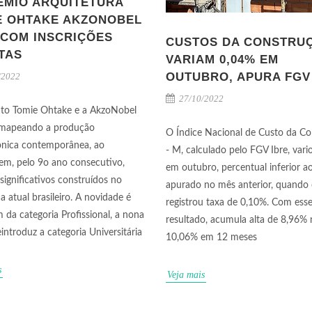
RÊMIO ARQUITETURA
E OHTAKE AKZONOBEL
 COM INSCRIÇÕES
CUSTOS DA CONSTRU
TAS
VARIAM 0,04% EM
OUTUBRO, APURA FGV
/2022
27/10/2022
uto Tomie Ohtake e a AkzoNobel
mapeando a produção
O Índice Nacional de Custo da C
ônica contemporânea, ao
- M, calculado pelo FGV Ibre, var
em, pelo 9o ano consecutivo,
em outubro, percentual inferior a
 significativos construídos no
apurado no mês anterior, quando 
 atual brasileiro. A novidade é
registrou taxa de 0,10%. Com ess
m da categoria Profissional, a nona
resultado, acumula alta de 8,96%
introduz a categoria Universitária
10,06% em 12 meses
s
Veja mais