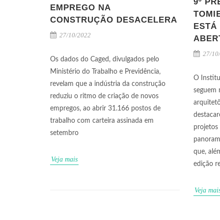
9º P
EMPREGO NA
TOMI
CONSTRUÇÃO DESACELERA
ESTÁ
27/10/2022
ABER
27/10
Os dados do Caged, divulgados pelo
Ministério do Trabalho e Previdência,
O Instit
revelam que a indústria da construção
seguem 
reduziu o ritmo de criação de novos
arquitet
empregos, ao abrir 31.166 postos de
destacar
trabalho com carteira assinada em
projetos
setembro
panorama
que, alé
Veja mais
edição re
Veja mai